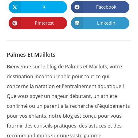
CONTENU
X
Facebook
Ouvrir
Ouvrir
dans
dans
une
une
autre
autre
Pinterest
LinkedIn
Ouvrir
Ouvrir
fenêtre
fenêtre
dans
dans
une
une
autre
autre
fenêtre
fenêtre
Palmes Et Maillots
Bienvenue sur le blog de Palmes et Maillots, votre
destination incontournable pour tout ce qui
concerne la natation et l'entraînement aquatique !
Que vous soyez un nageur débutant, un athlète
confirmé ou un parent à la recherche d'équipements
pour vos enfants, notre blog est conçu pour vous
fournir des conseils pratiques, des astuces et des
recommandations sur une vaste gamme