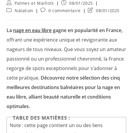
Auteur/autrice
Publication
Palmes et Maillots
08/01/2025
de
publiée :
Post
Commentaires
Dernière
Natation
0 commentaire
08/01/2025
la
category:
de
modification
publication :
la
de
publication :
la
La
nage en eau libre
gagne en popularité en France,
publication :
offrant une expérience unique et revigorante aux
nageurs de tous niveaux. Que vous soyez un amateur
passionné ou un professionnel chevronné, la France
regorge de spots exceptionnels pour s’adonner à
cette pratique.
Découvrez notre sélection des cinq
meilleures destinations balnéaires pour la nage en
eau libre, alliant beauté naturelle et conditions
optimales.
TABLE DES MATIÈRES :
Note : cette page contient un ou des liens