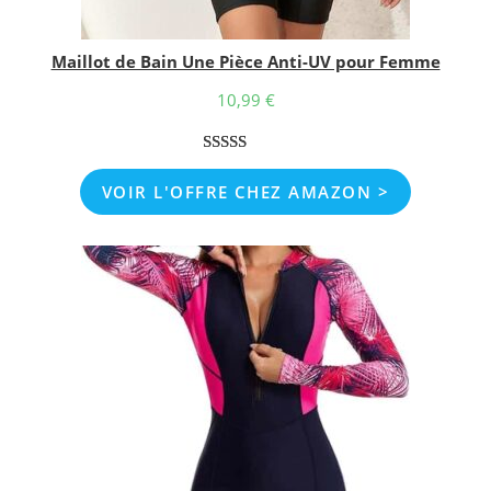
Maillot de Bain Une Pièce Anti-UV pour Femme
10,99
€
Noté
1
5.00
VOIR L'OFFRE CHEZ AMAZON >
sur 5 basé
sur
notation
client