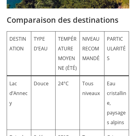
Comparaison des destinations
DESTIN
TYPE
TEMPÉR
NIVEAU
PARTIC
ATION
D’EAU
ATURE
RECOM
ULARITÉ
MOYEN
MANDÉ
S
NE (ÉTÉ)
Lac
Douce
24°C
Tous
Eau
d’Annec
niveaux
cristallin
y
e,
paysage
s alpins