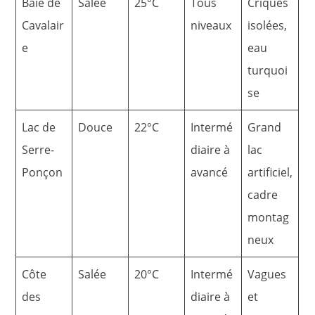
Baie de
Salée
25°C
Tous
Criques
Cavalair
niveaux
isolées,
e
eau
turquoi
se
Lac de
Douce
22°C
Intermé
Grand
Serre-
diaire à
lac
Ponçon
avancé
artificiel,
cadre
montag
neux
Côte
Salée
20°C
Intermé
Vagues
des
diaire à
et