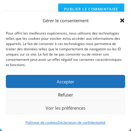
comment
to
de
comment
votre
Gérer le consentement
site
(facultatif)
Pour offrir les meilleures expériences, nous utilisons des technologies
telles que les cookies pour stocker et/ou accéder aux informations des
appareils. Le fait de consentir à ces technologies nous permettra de
traiter des données telles que le comportement de navigation ou les ID
uniques sur ce site. Le fait de ne pas consentir ou de retirer son
consentement peut avoir un effet négatif sur certaines caractéristiques
et fonctions.
Accepter
Refuser
Le site contient des liens rémunérés par
Voir les préférences
Amazon et d'autres marques.
Rechercher
Ignorer
Politique de cookies
Déclaration de confidentialité
RECHERCHER