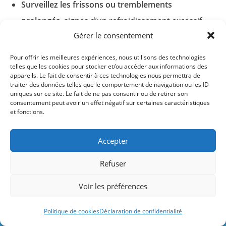
Surveillez les frissons ou tremblements
prolongés
, signes d’un refroidissement excessif.
Gérer le consentement
Conseil expert : évitez de vous exposer au vent ou de
Pour offrir les meilleures expériences, nous utilisons des technologies
reprendre la route tant que votre température
telles que les cookies pour stocker et/ou accéder aux informations des
appareils. Le fait de consentir à ces technologies nous permettra de
corporelle n’est pas revenue à la normale.
traiter des données telles que le comportement de navigation ou les ID
uniques sur ce site. Le fait de ne pas consentir ou de retirer son
consentement peut avoir un effet négatif sur certaines caractéristiques
La nage en eau froide comme
et fonctions.
discipline sportive
Accepter
Des c
ompétitions internationales
sont organisées
Refuser
depuis l’an 2000 par deux fédérations : l’ISAA et
Le site contient des liens rémunérés par
Voir les préférences
l’IWSA. Chacune a établi ses propres règlements et
Amazon et d'autres marques.
records pour des températures d’eau inférieures à
Ignorer
Politique de cookies
Déclaration de confidentialité
5°C ou 10°C selon
la fédération
.