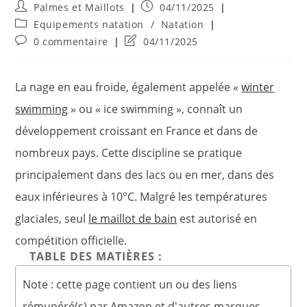
Auteur/autrice
Publication
Palmes et Maillots
04/11/2025
de
publiée :
Post
Equipements natation
/
Natation
la
category:
Commentaires
Dernière
0 commentaire
04/11/2025
publication :
de
modification
la
de
publication :
la
La nage en eau froide, également appelée «
winter
publication :
swimming
» ou « ice swimming », connaît un
développement croissant en France et dans de
nombreux pays. Cette discipline se pratique
principalement dans des lacs ou en mer, dans des
eaux inférieures à 10°C. Malgré les températures
glaciales, seul
le maillot de bain
est autorisé en
compétition officielle.
TABLE DES MATIÈRES :
Note : cette page contient un ou des liens
rémunéré(s) par Amazon et d'autres marques