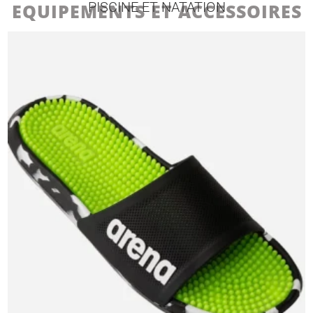
PISCINE ET NATATION
EQUIPEMENTS ET ACCESSOIRES