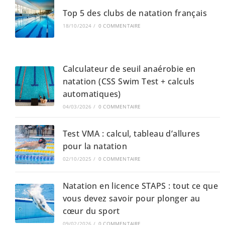
Top 5 des clubs de natation français
18/10/2024
/
0 COMMENTAIRE
Calculateur de seuil anaérobie en
natation (CSS Swim Test + calculs
automatiques)
04/03/2026
/
0 COMMENTAIRE
Test VMA : calcul, tableau d’allures
pour la natation
02/10/2025
/
0 COMMENTAIRE
Natation en licence STAPS : tout ce que
vous devez savoir pour plonger au
cœur du sport
09/02/2026
/
0 COMMENTAIRE