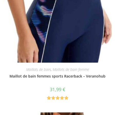
Maillots de bain
,
Maillots de bain femme
Maillot de bain femmes sports Racerback – Veranohub
31,99
€
Note
5.00
sur 5