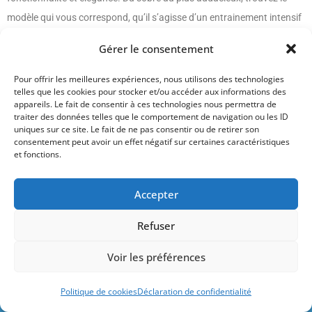
modèle qui vous correspond, qu’il s’agisse d’un entrainement intensif
ou d’une séance de détente.
Gérer le consentement
Pour les hommes
, explorez notre gamme variée allant du boxer au
Pour offrir les meilleures expériences, nous utilisons des technologies
slip de bain traditionnel. Optez pour des marques renommées qui
telles que les cookies pour stocker et/ou accéder aux informations des
appareils. Le fait de consentir à ces technologies nous permettra de
garantissent durabilité et performance, même après des heures
traiter des données telles que le comportement de navigation ou les ID
uniques sur ce site. Le fait de ne pas consentir ou de retirer son
passées dans l’eau chlorée
.
consentement peut avoir un effet négatif sur certaines caractéristiques
et fonctions.
Accessoires indispensables pour
optimiser votre nage
Accepter
Complétez votre équipement avec des accessoires essentiels tels que
le tuba frontal, les palmes ou les plaquettes. Ces outils vous aideront
Refuser
à perfectionner votre technique et à travailler spécifiquement certains
Le site contient des liens rémunérés par
Voir les préférences
aspects de votre nage.
Amazon et d'autres marques.
Conseils d'experts pour progresser en
Ignorer
Politique de cookies
Déclaration de confidentialité
natation