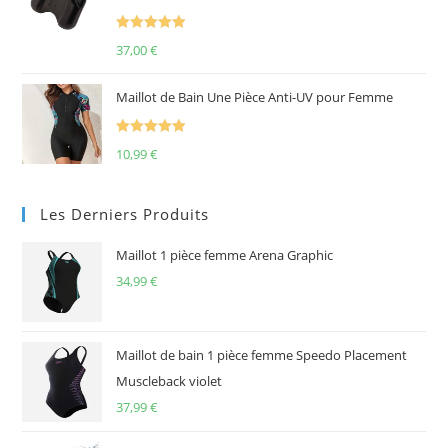
Note
5.00
37,00
€
sur 5
Maillot de Bain Une Pièce Anti-UV pour Femme
Note
5.00
10,99
€
sur 5
Les Derniers Produits
Maillot 1 pièce femme Arena Graphic
34,99
€
Maillot de bain 1 pièce femme Speedo Placement
Muscleback violet
37,99
€