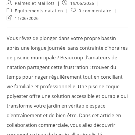
Auteur/autrice
Publication
Palmes et Maillots
19/06/2026
de
publiée :
Post
Commentaires
Equipements natation
0 commentaire
la
category:
de
Dernière
11/06/2026
publication :
la
modification
publication :
de
la
Vous rêvez de plonger dans votre propre bassin
publication :
après une longue journée, sans contrainte d’horaires
de piscine municipale ? Beaucoup d’amateurs de
natation partagent cette frustration : trouver du
temps pour nager régulièrement tout en conciliant
vie familiale et professionnelle. Une piscine coque
polyester offre une solution accessible et durable qui
transforme votre jardin en véritable espace
d’entraînement et de bien-être. Dans cet article en
collaboration commerciale, vous allez découvrir
comment ce type de bassin allie simplicité