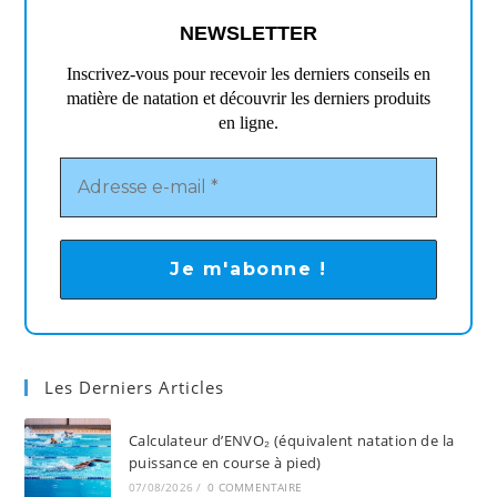
nouvel
nouvel
nouvel
nouvel
NEWSLETTER
onglet
onglet
onglet
onglet
Inscrivez-vous pour recevoir les derniers conseils en
matière de natation et découvrir les derniers produits
en ligne.
Les Derniers Articles
Calculateur d’ENVO₂ (équivalent natation de la
puissance en course à pied)
07/08/2026
/
0 COMMENTAIRE