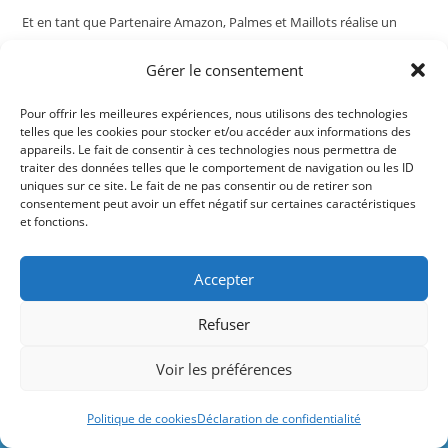
Et en tant que Partenaire Amazon, Palmes et Maillots réalise un
bénéfice sur les achats remplissant les conditions requises.
Gérer le consentement
Pour offrir les meilleures expériences, nous utilisons des technologies
telles que les cookies pour stocker et/ou accéder aux informations des
appareils. Le fait de consentir à ces technologies nous permettra de
traiter des données telles que le comportement de navigation ou les ID
uniques sur ce site. Le fait de ne pas consentir ou de retirer son
consentement peut avoir un effet négatif sur certaines caractéristiques
Le Blog
et fonctions.
Accepter
Plage, paddle
Refuser
et randonnée
Le site contient des liens rémunérés par
côtière :
Voir les préférences
Amazon et d'autres marques.
pourquoi
choisir des
Ignorer
Politique de cookies
Déclaration de confidentialité
vêtements