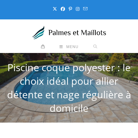
Skip
to
content
MENU
Piscine coque polyester : le
choix idéal pour allier
détente et nage régulière à
domicile