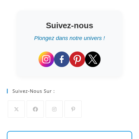
Suivez-nous
Plongez dans notre univers !
Suivez-Nous Sur :
S’ouvre
S’ouvre
S’ouvre
S’ouvre
dans
dans
dans
dans
un
un
un
un