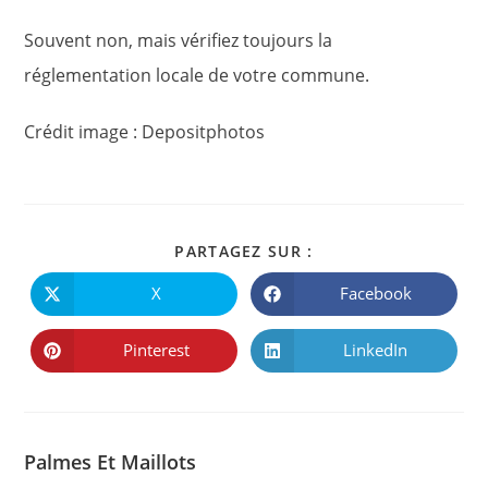
Souvent non, mais vérifiez toujours la
réglementation locale de votre commune.
Crédit image : Depositphotos
PARTAGER
PARTAGEZ SUR :
CE
CONTENU
X
Facebook
Ouvrir
Ouvrir
dans
dans
une
une
autre
autre
Pinterest
LinkedIn
Ouvrir
Ouvrir
fenêtre
fenêtre
dans
dans
une
une
autre
autre
fenêtre
fenêtre
Palmes Et Maillots