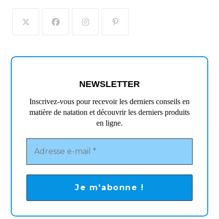
S’ouvre
S’ouvre
S’ouvre
S’ouvre
dans
dans
dans
dans
un
un
un
un
nouvel
nouvel
nouvel
nouvel
NEWSLETTER
onglet
onglet
onglet
onglet
Inscrivez-vous pour recevoir les derniers conseils en
matière de natation et découvrir les derniers produits
en ligne.