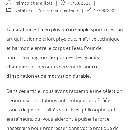
Auteur/autrice
Publication
Palmes et Maillots
19/08/2025
de
publiée :
Post
Commentaires
Dernière
Natation
0 commentaire
17/08/2025
la
category:
de
modification
publication :
la
de
publication :
la
La natation est bien plus qu’un simple sport :
c’est un
publication :
art qui fusionne effort physique, maîtrise technique
et harmonie entre le corps et l’eau. Pour de
nombreux nageurs
les paroles des grands
champions
et penseurs servent de
source
d’inspiration et de motivation durable
.
Dans cet article, nous avons rassemblé une sélection
rigoureuse de citations authentiques et vérifiées,
issues de personnalités sportives, philosophes, et
entraîneurs, qui vous aideront à puiser la force
nécessaire pour progresser dans votre pratique de