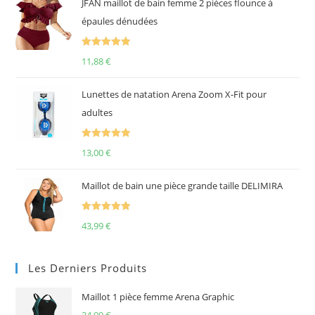
JFAN maillot de bain femme 2 pièces flounce à
épaules dénudées
Note
5.00
11,88
€
sur 5
Lunettes de natation Arena Zoom X-Fit pour
adultes
Note
5.00
13,00
€
sur 5
Maillot de bain une pièce grande taille DELIMIRA
Note
5.00
43,99
€
sur 5
Les Derniers Produits
Maillot 1 pièce femme Arena Graphic