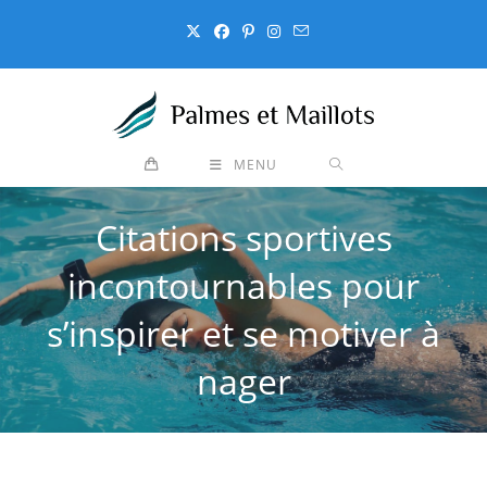
Skip
to
content
MENU
Citations sportives
incontournables pour
s’inspirer et se motiver à
nager