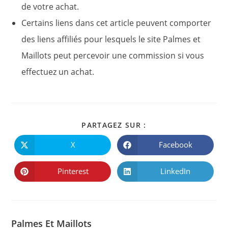
de votre achat.
Certains liens dans cet article peuvent comporter
des liens affiliés pour lesquels le site Palmes et
Maillots peut percevoir une commission si vous
effectuez un achat.
PARTAGER
PARTAGEZ SUR :
CE
CONTENU
X
Facebook
Ouvrir
Ouvrir
dans
dans
une
une
autre
autre
Pinterest
LinkedIn
Ouvrir
Ouvrir
fenêtre
fenêtre
dans
dans
une
une
autre
autre
fenêtre
fenêtre
Palmes Et Maillots