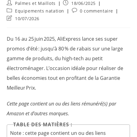
Auteur/autrice
Publication
Palmes et Maillots
18/06/2025
de
publiée :
Post
Commentaires
Equipements natation
0 commentaire
la
category:
de
Dernière
10/07/2026
publication :
la
modification
publication :
de
la
Du 16 au 25 juin 2025, AliExpress lance ses super
publication :
promos d’été : jusqu’à 80 % de rabais sur une large
gamme de produits, du high‑tech au petit
électroménager. L’occasion idéale pour réaliser de
belles économies tout en profitant de la Garantie
Meilleur Prix.
Cette page contient un ou des liens rémunéré(s) par
Amazon et d’autres marques.
TABLE DES MATIÈRES :
Note : cette page contient un ou des liens