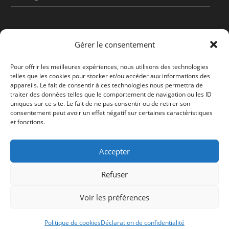
Policy
Gérer le consentement
Présentation
Pour offrir les meilleures expériences, nous utilisons des technologies
telles que les cookies pour stocker et/ou accéder aux informations des
appareils. Le fait de consentir à ces technologies nous permettra de
Politique d’affiliation
traiter des données telles que le comportement de navigation ou les ID
uniques sur ce site. Le fait de ne pas consentir ou de retirer son
Mentions légales
consentement peut avoir un effet négatif sur certaines caractéristiques
et fonctions.
Politique de cookies (UE)
Accepter
Politique de confidentialité
Refuser
Contact
Le site contient des liens rémunérés par
Voir les préférences
Amazon et d'autres marques.
Ignorer
Politique de cookies
Déclaration de confidentialité