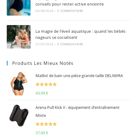
conseils pour rester active enceinte
03/08/2026
/
0 COMMENTAIRE
La magie de l’éveil aquatique : quand les bébés
nageurs se socialisent
31/07/2026
/
0 COMMENTAIRE
Produits Les Mieux Notés
Maillot de bain une pièce grande taille DELIMIRA
Note
5.00
43,99
€
sur 5
Arena Pull Kick II : équipement d’entraînement
Mixte
Note
5.00
37,00
€
sur 5