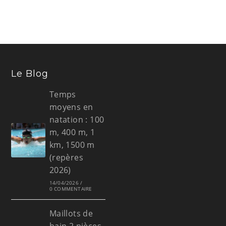
Le Blog
Temps
moyens en
natation : 100
m, 400 m, 1
km, 1500 m
(repères
2026)
14/04/2026
/
0 COMMENTAIRE
Maillots de