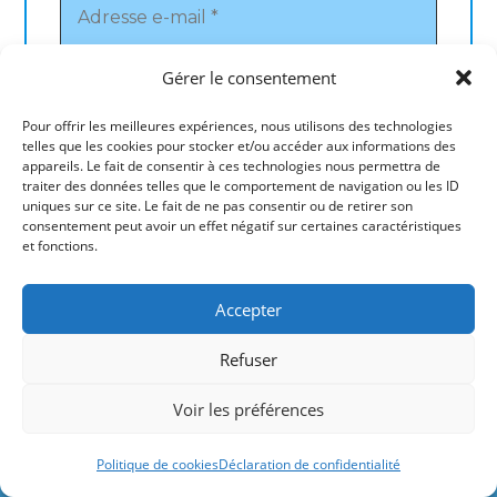
Gérer le consentement
Pour offrir les meilleures expériences, nous utilisons des technologies
telles que les cookies pour stocker et/ou accéder aux informations des
appareils. Le fait de consentir à ces technologies nous permettra de
traiter des données telles que le comportement de navigation ou les ID
uniques sur ce site. Le fait de ne pas consentir ou de retirer son
Les Derniers Articles
consentement peut avoir un effet négatif sur certaines caractéristiques
et fonctions.
Pourquoi certaines femmes portent un soutien-
gorge sous leur maillot de bain ?
Accepter
05/08/2026
/
0 COMMENTAIRE
Refuser
Le site contient des liens rémunérés par
Aquagym grossesse : bienfaits, exercices et
Voir les préférences
conseils pour rester active enceinte
Amazon et d'autres marques.
03/08/2026
/
0 COMMENTAIRE
Ignorer
Politique de cookies
Déclaration de confidentialité