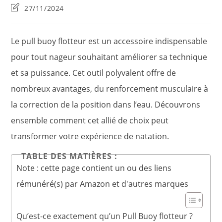
la
category:
de
Dernière
27/11/2024
publication :
la
modification
publication :
de
la
Le pull buoy flotteur est un accessoire indispensable
publication :
pour tout nageur souhaitant améliorer sa technique
et sa puissance. Cet outil polyvalent offre de
nombreux avantages, du renforcement musculaire à
la correction de la position dans l’eau. Découvrons
ensemble comment cet allié de choix peut
transformer votre expérience de natation.
TABLE DES MATIÈRES :
Note : cette page contient un ou des liens
rémunéré(s) par Amazon et d'autres marques
Qu’est-ce exactement qu’un Pull Buoy flotteur ?