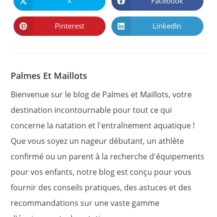
X
Facebook
Ouvrir
Ouvrir
dans
dans
une
une
autre
autre
Pinterest
LinkedIn
Ouvrir
Ouvrir
fenêtre
fenêtre
dans
dans
une
une
autre
autre
fenêtre
fenêtre
Palmes Et Maillots
Bienvenue sur le blog de Palmes et Maillots, votre
destination incontournable pour tout ce qui
concerne la natation et l'entraînement aquatique !
Que vous soyez un nageur débutant, un athlète
confirmé ou un parent à la recherche d'équipements
pour vos enfants, notre blog est conçu pour vous
fournir des conseils pratiques, des astuces et des
recommandations sur une vaste gamme