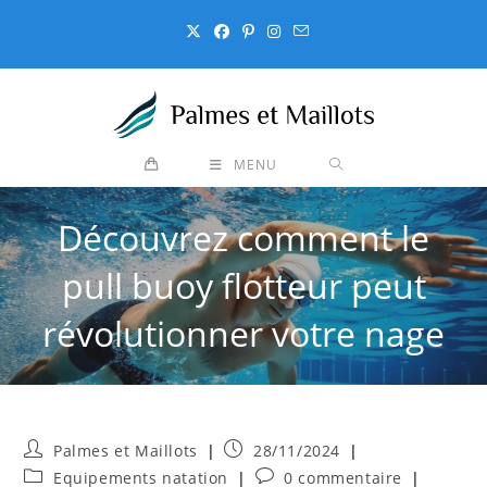
Skip
to
content
MENU
Découvrez comment le
pull buoy flotteur peut
révolutionner votre nage
Auteur/autrice
Publication
Palmes et Maillots
28/11/2024
de
publiée :
Post
Commentaires
Equipements natation
0 commentaire