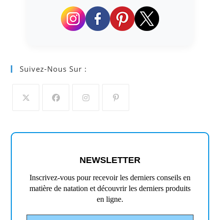
Suivez-Nous Sur :
S’ouvre
S’ouvre
S’ouvre
S’ouvre
dans
dans
dans
dans
un
un
un
un
nouvel
nouvel
nouvel
nouvel
NEWSLETTER
onglet
onglet
onglet
onglet
Inscrivez-vous pour recevoir les derniers conseils en
matière de natation et découvrir les derniers produits
en ligne.