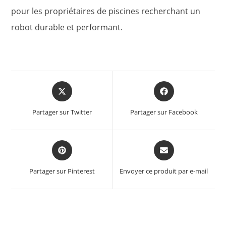
pour les propriétaires de piscines recherchant un
robot durable et performant.
Opens
Opens
in
in
a
a
Partager sur Twitter
Partager sur Facebook
new
new
window
window
Opens
Opens
in
in
a
a
Partager sur Pinterest
Envoyer ce produit par e-mail
new
new
window
window