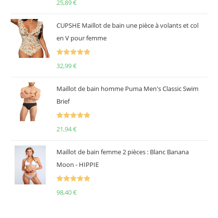
25,89
€
sur 5
CUPSHE Maillot de bain une pièce à volants et col
en V pour femme
Note
5.00
32,99
€
sur 5
Maillot de bain homme Puma Men's Classic Swim
Brief
Note
5.00
21,94
€
sur 5
Maillot de bain femme 2 pièces : Blanc Banana
Moon - HIPPIE
Note
5.00
98,40
€
sur 5