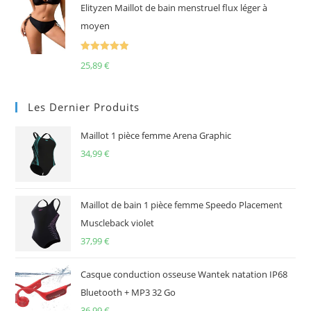
Elityzen Maillot de bain menstruel flux léger à
moyen
Note
5.00
25,89
€
sur 5
Les Dernier Produits
Maillot 1 pièce femme Arena Graphic
34,99
€
Maillot de bain 1 pièce femme Speedo Placement
Muscleback violet
37,99
€
Casque conduction osseuse Wantek natation IP68
Bluetooth + MP3 32 Go
36,99
€