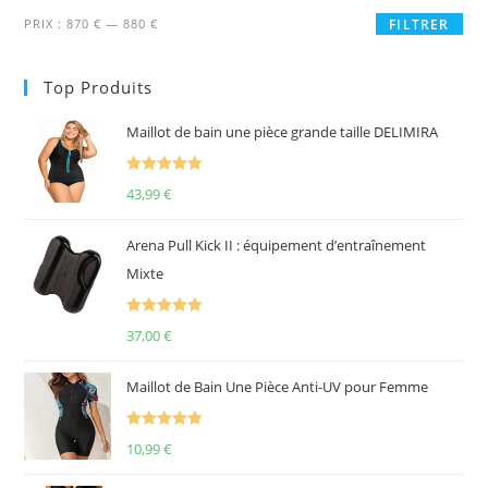
Prix
Prix
PRIX :
870 €
—
880 €
FILTRER
min
max
Top Produits
Maillot de bain une pièce grande taille DELIMIRA
Note
5.00
43,99
€
sur 5
Arena Pull Kick II : équipement d’entraînement
Mixte
Note
5.00
37,00
€
sur 5
Maillot de Bain Une Pièce Anti-UV pour Femme
Note
5.00
10,99
€
sur 5