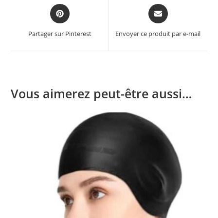
Opens
Opens
in
in
a
a
Partager sur Pinterest
Envoyer ce produit par e-mail
new
new
window
window
Vous aimerez peut-être aussi…