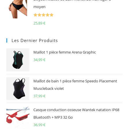
moyen
Note
5.00
25,89
€
sur 5
Les Dernier Produits
Maillot 1 pièce femme Arena Graphic
34,99
€
Maillot de bain 1 pièce femme Speedo Placement
Muscleback violet
37,99
€
Casque conduction osseuse Wantek natation IP68
Bluetooth + MP3 32 Go
36,99
€