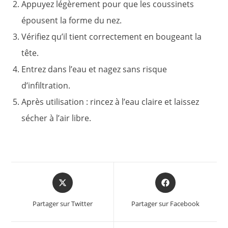
Appuyez légèrement pour que les coussinets
épousent la forme du nez.
Vérifiez qu’il tient correctement en bougeant la
tête.
Entrez dans l’eau et nagez sans risque
d’infiltration.
Après utilisation : rincez à l’eau claire et laissez
sécher à l’air libre.
Opens
Opens
in
in
a
a
Partager sur Twitter
Partager sur Facebook
new
new
window
window