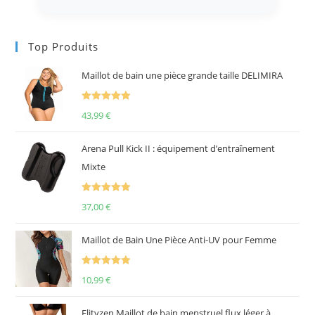
Top Produits
Maillot de bain une pièce grande taille DELIMIRA
Note
5.00
43,99
€
sur 5
Arena Pull Kick II : équipement d’entraînement
Mixte
Note
5.00
37,00
€
sur 5
Maillot de Bain Une Pièce Anti-UV pour Femme
Note
5.00
10,99
€
sur 5
Elityzen Maillot de bain menstruel flux léger à