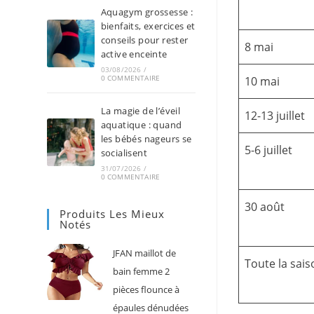
Aquagym grossesse :
bienfaits, exercices et
conseils pour rester
8 mai
active enceinte
03/08/2026
/
0 COMMENTAIRE
10 mai
La magie de l’éveil
12-13 juillet
aquatique : quand
les bébés nageurs se
5-6 juillet
socialisent
31/07/2026
/
0 COMMENTAIRE
30 août
Produits Les Mieux
Notés
JFAN maillot de
Toute la sais
bain femme 2
pièces flounce à
épaules dénudées