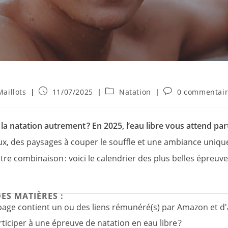
Publication
Post
Commentaires
aillots
11/07/2025
Natation
0 commentai
publiée :
category:
de
la
publication :
 la natation autrement ? En 2025, l’eau libre vous attend pa
ux, des paysages à couper le souffle et une ambiance unique
votre combinaison : voici le calendrier des plus belles épreu
ES MATIÈRES :
 page contient un ou des liens rémunéré(s) par Amazon et 
ticiper à une épreuve de natation en eau libre ?