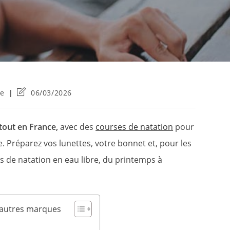
Dernière
re
06/03/2026
modification
de
la
rtout en France,
avec des
courses de natation
pour
publication :
. Préparez vos lunettes, votre bonnet et, pour les
ves de natation en eau libre, du printemps à
d'autres marques