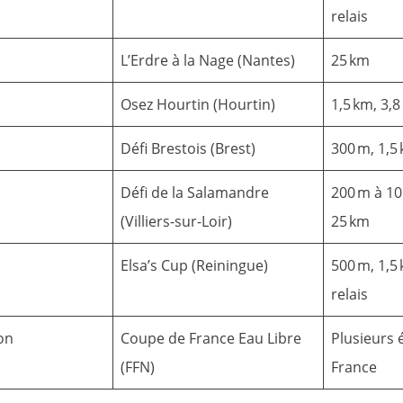
relais
L’Erdre à la Nage (Nantes)
25 km
Osez Hourtin (Hourtin)
1,5 km, 3,
Défi Brestois (Brest)
300 m, 1,5
Défi de la Salamandre
200 m à 10 
(Villiers-sur-Loir)
25 km
Elsa’s Cup (Reiningue)
500 m, 1,5 
relais
on
Coupe de France Eau Libre
Plusieurs 
(FFN)
France