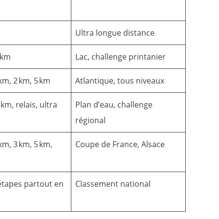
Ultra longue distance
8 km
Lac, challenge printanier
 km, 2 km, 5 km
Atlantique, tous niveaux
km, relais, ultra
Plan d’eau, challenge
régional
km, 3 km, 5 km,
Coupe de France, Alsace
étapes partout en
Classement national