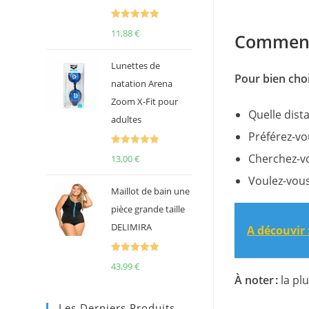
Note
5.00
11,88
€
Comment 
sur 5
Lunettes de
Pour bien choi
natation Arena
Zoom X-Fit pour
Quelle dist
adultes
Préférez-vo
Note
5.00
Cherchez-vo
13,00
€
sur 5
Voulez-vous
Maillot de bain une
pièce grande taille
DELIMIRA
A découvir 
Note
5.00
43,99
€
sur 5
À noter :
la pl
Les Derniers Produits