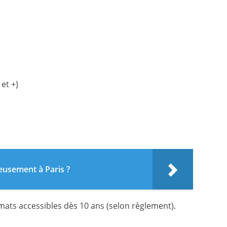
et +)
ieusement à Paris ?
mats accessibles dès 10 ans (selon règlement).