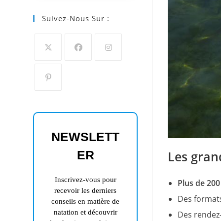
Suivez-Nous Sur :
S’ouvre
S’ouvre
S’ouvre
dans
dans
dans
un
un
un
S’ouvre
nouvel
nouvel
nouvel
dans
onglet
onglet
onglet
un
NEWSLETT
nouvel
onglet
ER
Les gran
Inscrivez-vous pour
Plus de 200
recevoir les derniers
Des formats
conseils en matière de
natation et découvrir
Des rendez-