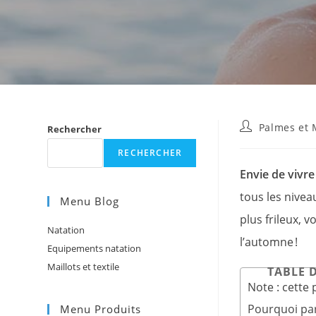
Auteur/autrice
Palmes et M
Rechercher
de
la
RECHERCHER
publication :
Envie de vivre
tous les nivea
Menu Blog
plus frileux, 
Natation
l’automne !
Equipements natation
Maillots et textile
TABLE D
Note : cette
Pourquoi par
Menu Produits