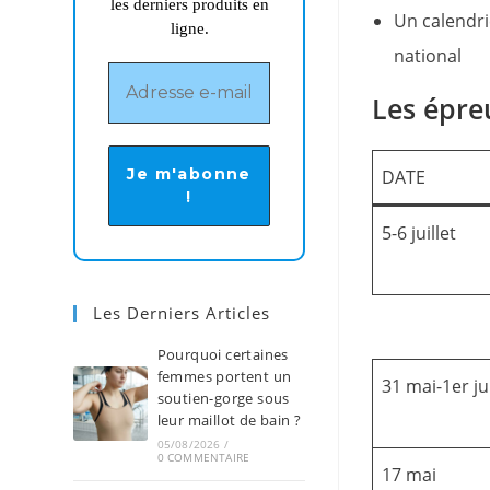
les derniers produits en
Un calendrie
ligne.
national
Les épre
DATE
5-6 juillet
Les Derniers Articles
Pourquoi certaines
femmes portent un
31 mai-1er ju
soutien-gorge sous
leur maillot de bain ?
05/08/2026
/
0 COMMENTAIRE
17 mai