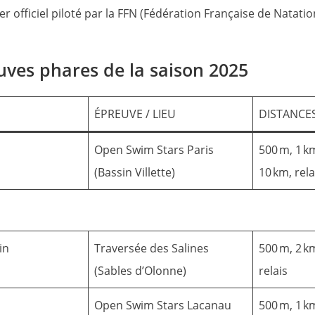
r officiel piloté par la FFN (Fédération Française de Natatio
uves phares de la saison 2025
ÉPREUVE / LIEU
DISTANCE
Open Swim Stars Paris
500 m, 1 km
(Bassin Villette)
10 km, rela
in
Traversée des Salines
500 m, 2 k
(Sables d’Olonne)
relais
Open Swim Stars Lacanau
500 m, 1 km