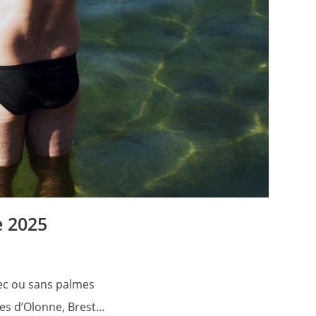
e 2025
avec ou sans palmes
les d’Olonne, Brest…