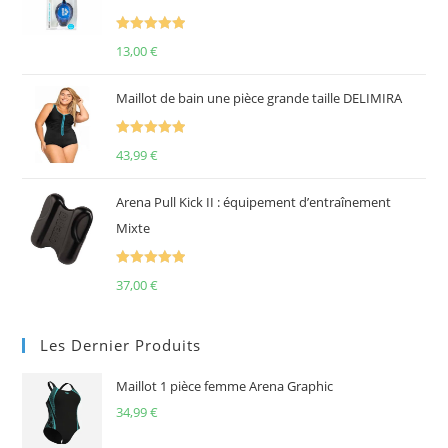
Note
5.00
13,00
€
sur 5
Maillot de bain une pièce grande taille DELIMIRA
Note
5.00
43,99
€
sur 5
Arena Pull Kick II : équipement d’entraînement
Mixte
Note
5.00
37,00
€
sur 5
Les Dernier Produits
Maillot 1 pièce femme Arena Graphic
34,99
€