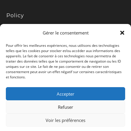
Policy
Présentation
Gérer le consentement
Politique d’affiliation
Pour offrir les meilleures expériences, nous utilisons des technologies
telles que les cookies pour stocker et/ou accéder aux informations des
appareils. Le fait de consentir à ces technologies nous permettra de
Mentions légales
traiter des données telles que le comportement de navigation ou les ID
uniques sur ce site. Le fait de ne pas consentir ou de retirer son
Politique de cookies (UE)
consentement peut avoir un effet négatif sur certaines caractéristiques
et fonctions.
Politique de confidentialité
Accepter
Contact
Refuser
Le site contient des liens rémunérés par
Voir les préférences
Amazon et d'autres marques.