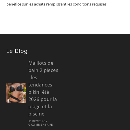
bénéfice sur les achats remplissant les conditions requises.
Le Blog
Maillots de
bain 2 pièces
: les
tendances
bikini été
2026 pour la
plage et la
piscine
11/02/2026
/
0 COMMENTAIRE