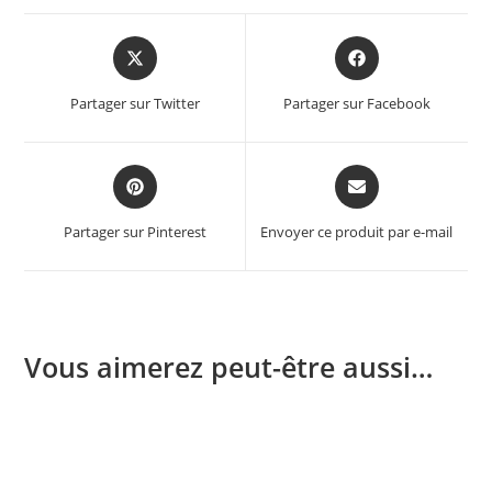
Opens
Opens
in
in
a
a
Partager sur Twitter
Partager sur Facebook
new
new
window
window
Opens
Opens
in
in
a
a
Partager sur Pinterest
Envoyer ce produit par e-mail
new
new
window
window
Vous aimerez peut-être aussi…