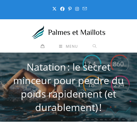
Skip
to
content
MENU
Natation : le secret
minceur pour perdre du
poids rapidement (et
durablement) !