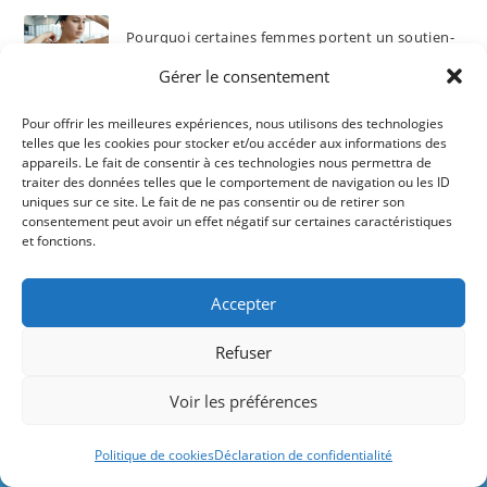
Pourquoi certaines femmes portent un soutien-
gorge sous leur maillot de bain ?
Gérer le consentement
05/08/2026
/
0 COMMENTAIRE
Pour offrir les meilleures expériences, nous utilisons des technologies
telles que les cookies pour stocker et/ou accéder aux informations des
Aquagym grossesse : bienfaits, exercices et
appareils. Le fait de consentir à ces technologies nous permettra de
conseils pour rester active enceinte
traiter des données telles que le comportement de navigation ou les ID
uniques sur ce site. Le fait de ne pas consentir ou de retirer son
03/08/2026
/
0 COMMENTAIRE
consentement peut avoir un effet négatif sur certaines caractéristiques
et fonctions.
La magie de l’éveil aquatique : quand les bébés
nageurs se socialisent
Accepter
31/07/2026
/
0 COMMENTAIRE
Refuser
Le site contient des liens rémunérés par
Produits Les Mieux Notés
Voir les préférences
Amazon et d'autres marques.
JFAN maillot de bain femme 2 pièces flounce à
Ignorer
Politique de cookies
Déclaration de confidentialité
épaules dénudées