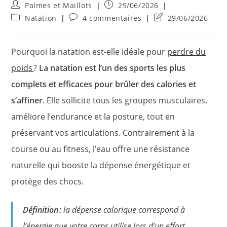
Auteur/autrice
Publication
Palmes et Maillots
29/06/2026
de
publiée :
Post
Commentaires
Dernière
Natation
4 commentaires
29/06/2026
la
category:
de
modification
publication :
la
de
publication :
la
Pourquoi la natation est-elle idéale pour
perdre du
publication :
poids
?
La natation est l’un des sports les plus
complets et efficaces pour brûler des calories et
s’affiner
. Elle sollicite tous les groupes musculaires,
améliore l’endurance et la posture, tout en
préservant vos articulations. Contrairement à la
course ou au fitness, l’eau offre une résistance
naturelle qui booste la dépense énergétique et
protège des chocs
.
Définition :
la dépense calorique correspond à
l’énergie que votre corps utilise lors d’un effort