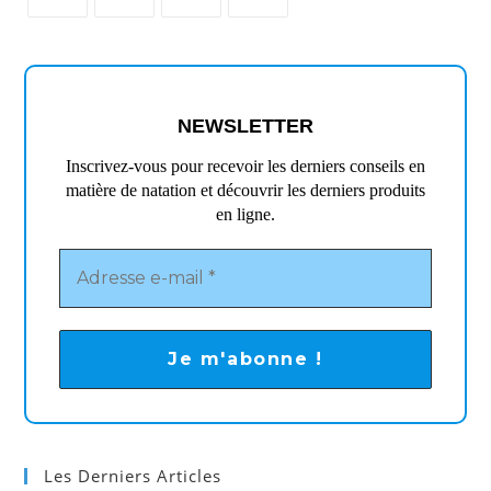
S’ouvre
S’ouvre
S’ouvre
S’ouvre
dans
dans
dans
dans
un
un
un
un
nouvel
nouvel
nouvel
nouvel
NEWSLETTER
onglet
onglet
onglet
onglet
Inscrivez-vous pour recevoir les derniers conseils en
matière de natation et découvrir les derniers produits
en ligne.
Les Derniers Articles