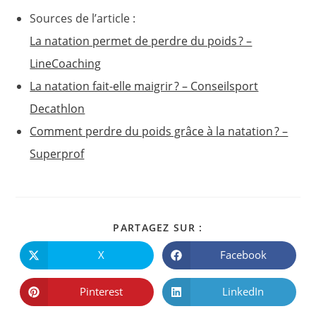
Sources de l’article :
La natation permet de perdre du poids ? –
LineCoaching
La natation fait-elle maigrir ? – Conseilsport
Decathlon
Comment perdre du poids grâce à la natation ? –
Superprof
PARTAGER
PARTAGEZ SUR :
CE
CONTENU
X
Facebook
Ouvrir
Ouvrir
dans
dans
une
une
autre
autre
Pinterest
LinkedIn
Ouvrir
Ouvrir
fenêtre
fenêtre
dans
dans
une
une