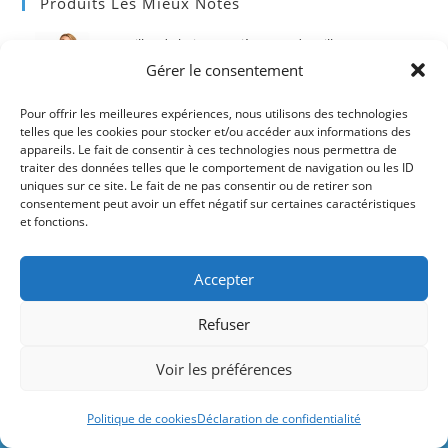
Produits Les Mieux Notés
Maillot de bain une pièce grande taille DELIMIRA
Gérer le consentement
Note
5.00
43,99
€
Pour offrir les meilleures expériences, nous utilisons des technologies
sur 5
telles que les cookies pour stocker et/ou accéder aux informations des
Arena Pull Kick II : équipement d’entraînement
appareils. Le fait de consentir à ces technologies nous permettra de
traiter des données telles que le comportement de navigation ou les ID
Mixte
uniques sur ce site. Le fait de ne pas consentir ou de retirer son
consentement peut avoir un effet négatif sur certaines caractéristiques
et fonctions.
Note
5.00
37,00
€
sur 5
Accepter
Maillot de Bain Une Pièce Anti-UV pour Femme
Refuser
Note
5.00
10,99
€
sur 5
Le site contient des liens rémunérés par
Voir les préférences
Amazon et d'autres marques.
Les Derniers Produits
Ignorer
Politique de cookies
Déclaration de confidentialité
Maillot 1 pièce femme Arena Graphic