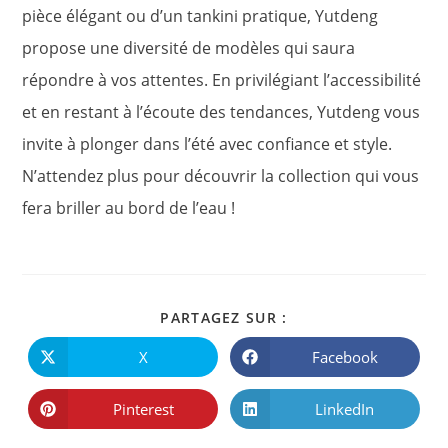
pièce élégant ou d’un tankini pratique, Yutdeng
propose une diversité de modèles qui saura
répondre à vos attentes. En privilégiant l’accessibilité
et en restant à l’écoute des tendances, Yutdeng vous
invite à plonger dans l’été avec confiance et style.
N’attendez plus pour découvrir la collection qui vous
fera briller au bord de l’eau !
PARTAGER
PARTAGEZ SUR :
CE
CONTENU
X
Facebook
Ouvrir
Ouvrir
dans
dans
une
une
autre
autre
Pinterest
LinkedIn
Ouvrir
Ouvrir
fenêtre
fenêtre
dans
dans
une
une