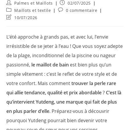
Auteur/autrice
Publication
Palmes et Maillots
02/07/2025
de
publiée :
Post
Commentaires
Maillots et textile
0 commentaire
la
category:
de
Dernière
10/07/2026
publication :
la
modification
publication :
de
la
L’été approche à grands pas, et avec lui, l’envie
publication :
irrésistible de se jeter à l’eau ! Que vous soyez adepte
de la plage, inconditionnel de la piscine ou nageur
passionné,
le maillot de bain
est bien plus qu’un
simple vêtement : c’est le reflet de votre style et de
votre confort. Mais comment
trouver la perle rare
qui allie tendance, qualité et prix abordable
?
C’est là
qu’intervient Yutdeng, une marque qui fait de plus
en plus parler d’elle
. Préparez-vous à découvrir
pourquoi Yutdeng pourrait bien devenir votre
nouveau coup de cœur pour vos sessions