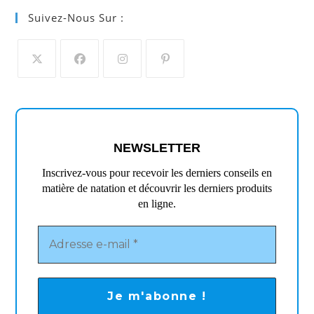
Suivez-Nous Sur :
S’ouvre
S’ouvre
S’ouvre
S’ouvre
dans
dans
dans
dans
un
un
un
un
nouvel
nouvel
nouvel
nouvel
NEWSLETTER
onglet
onglet
onglet
onglet
Inscrivez-vous pour recevoir les derniers conseils en
matière de natation et découvrir les derniers produits
en ligne.