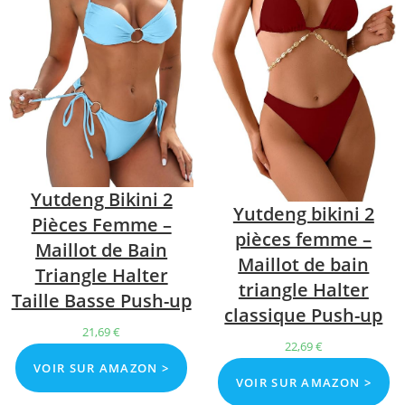
Yutdeng Bikini 2
Yutdeng bikini 2
Pièces Femme –
pièces femme –
Maillot de Bain
Maillot de bain
Triangle Halter
triangle Halter
Taille Basse Push-up
classique Push-up
21,69
€
22,69
€
VOIR SUR AMAZON >
VOIR SUR AMAZON >