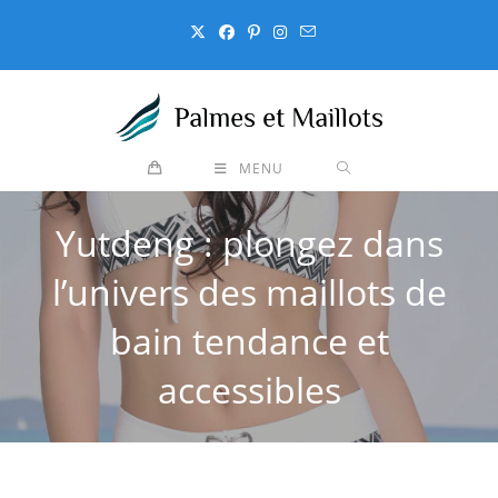
Skip
to
content
MENU
Yutdeng : plongez dans
l’univers des maillots de
bain tendance et
accessibles