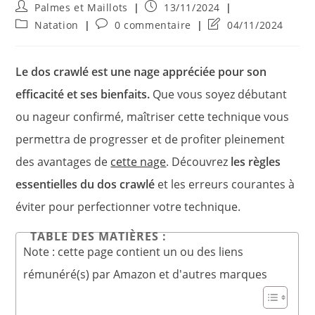
Auteur/autrice
Publication
Palmes et Maillots
13/11/2024
de
publiée :
Post
Commentaires
Dernière
Natation
0 commentaire
04/11/2024
la
category:
de
modification
publication :
la
de
publication :
la
Le dos crawlé est une nage appréciée pour son
publication :
efficacité et ses bienfaits.
Que vous soyez débutant
ou nageur confirmé, maîtriser cette technique vous
permettra de progresser et de profiter pleinement
des avantages de
cette nage
. Découvrez
les règles
essentielles du dos crawlé
et les erreurs courantes à
éviter pour perfectionner votre technique.
TABLE DES MATIÈRES :
Note : cette page contient un ou des liens
rémunéré(s) par Amazon et d'autres marques