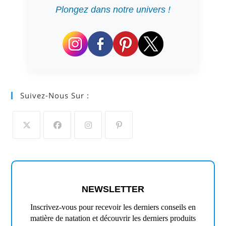
Plongez dans notre univers !
Suivez-Nous Sur :
S’ouvre
S’ouvre
S’ouvre
S’ouvre
dans
dans
dans
dans
un
un
un
un
nouvel
nouvel
nouvel
nouvel
NEWSLETTER
onglet
onglet
onglet
onglet
Inscrivez-vous pour recevoir les derniers conseils en
matière de natation et découvrir les derniers produits