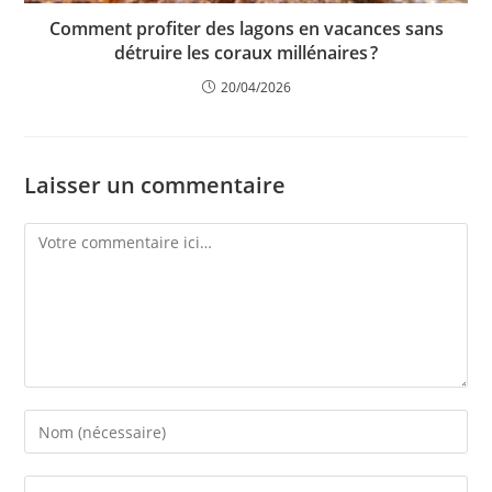
Comment profiter des lagons en vacances sans
détruire les coraux millénaires ?
20/04/2026
Laisser un commentaire
Comment
Enter
your
name
Enter