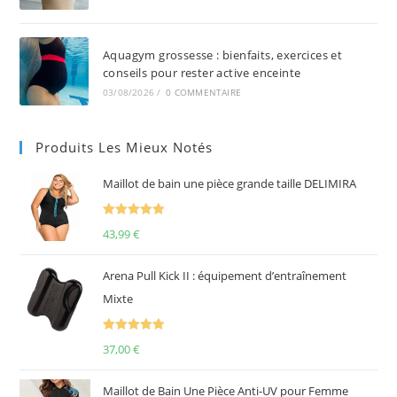
Aquagym grossesse : bienfaits, exercices et
conseils pour rester active enceinte
03/08/2026
/
0 COMMENTAIRE
Produits Les Mieux Notés
Maillot de bain une pièce grande taille DELIMIRA
Note
5.00
43,99
€
sur 5
Arena Pull Kick II : équipement d’entraînement
Mixte
Note
5.00
37,00
€
sur 5
Maillot de Bain Une Pièce Anti-UV pour Femme