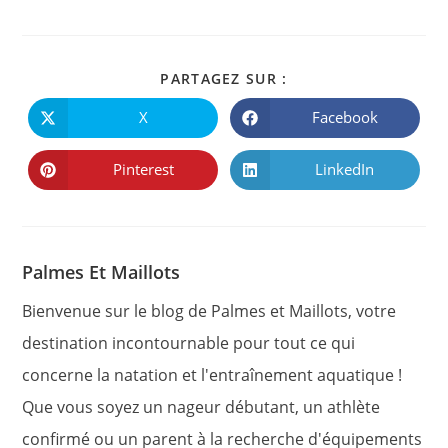
PARTAGER
PARTAGEZ SUR :
CE
CONTENU
X
Facebook
Ouvrir
Ouvrir
dans
dans
une
une
autre
autre
Pinterest
LinkedIn
Ouvrir
Ouvrir
fenêtre
fenêtre
dans
dans
une
une
autre
autre
fenêtre
fenêtre
Palmes Et Maillots
Bienvenue sur le blog de Palmes et Maillots, votre
destination incontournable pour tout ce qui
concerne la natation et l'entraînement aquatique !
Que vous soyez un nageur débutant, un athlète
confirmé ou un parent à la recherche d'équipements