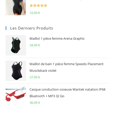
Note
5.00
10,99
€
sur 5
Les Derniers Produits
Maillot 1 pièce femme Arena Graphic
34,99
€
Maillot de bain 1 pièce femme Speedo Placement
Muscleback violet
37,99
€
Casque conduction osseuse Wantek natation IP68
Bluetooth + MP3 32 Go
36,99
€