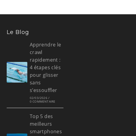
Le Blog
Apprendre le
crawl
rapidement :
4 étapes clés
pour glisser
sans
s’essouffler
02/03/2026
/
0 COMMENTAIRE
Top 5 des
meilleurs
smartphones