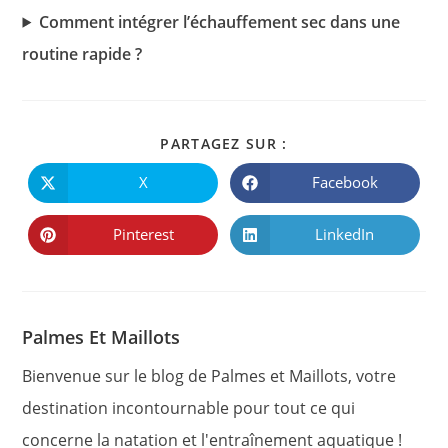
Comment intégrer l’échauffement sec dans une
routine rapide ?
PARTAGER
PARTAGEZ SUR :
CE
CONTENU
X
Facebook
Ouvrir
Ouvrir
dans
dans
une
une
autre
autre
Pinterest
LinkedIn
Ouvrir
Ouvrir
fenêtre
fenêtre
dans
dans
une
une
autre
autre
fenêtre
fenêtre
Palmes Et Maillots
Bienvenue sur le blog de Palmes et Maillots, votre
destination incontournable pour tout ce qui
concerne la natation et l'entraînement aquatique !