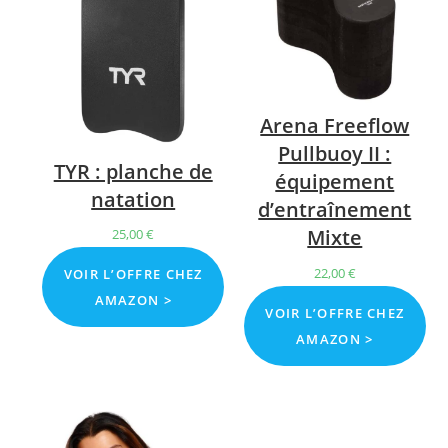
Arena Freeflow
Pullbuoy II :
TYR : planche de
équipement
natation
d’entraînement
Mixte
25,00
€
22,00
€
VOIR L’OFFRE CHEZ
AMAZON >
VOIR L’OFFRE CHEZ
AMAZON >