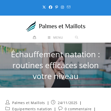
Skip
to
content
MENU
Échauffement natation :
routines efficaces selon
votre niveau
Auteur/autrice
Publication
Palmes et Maillots
24/11/2025
de
publiée :
Post
Commentaires
Equipements natation
0 commentaire