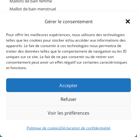
Maillots de bain femme
Maillot de bain menstruel
Maillots de bain UV
Gérer le consentement
Maillot de bain grande taille
Maillot de bain homme
Pour offrir les meilleures expériences, nous utilisons des technologies
telles que les cookies pour stocker et/ou accéder aux informations des
Combinaisons nanation
appareils. Le fait de consentir à ces technologies nous permettra de
Equipements et accessoires de natation
traiter des données telles que le comportement de navigation ou les ID
Lunettes de natation
uniques sur ce site. Le fait de ne pas consentir ou de retirer son
consentement peut avoir un effet négatif sur certaines caractéristiques
Palmes de natation
et fonctions.
Bonnets de natation
Autres équipements de natation
Accepter
Objets connectés natation
Montres connectées natation
Refuser
Casques de natation étanches
Le site contient des liens rémunérés par
Robots et équipements de piscine
Voir les préférences
Amazon et d'autres marques.
Nutrition natation
Ignorer
Politique de cookies
Déclaration de confidentialité