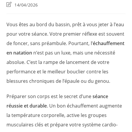
la
category:
de
Dernière
14/04/2026
publication :
la
modification
publication :
de
la
Vous êtes au bord du bassin, prêt à vous jeter à l’eau
publication :
pour votre séance. Votre premier réflexe est souvent
de foncer, sans préambule. Pourtant, l’
échauffement
en natation
n’est pas un luxe, mais une nécessité
absolue. C’est la rampe de lancement de votre
performance et le meilleur bouclier contre les
blessures chroniques de l’épaule ou du genou.
Préparer son corps est le secret d’une
séance
réussie et durable
. Un bon échauffement augmente
la température corporelle, active les groupes
musculaires clés et prépare votre système cardio-