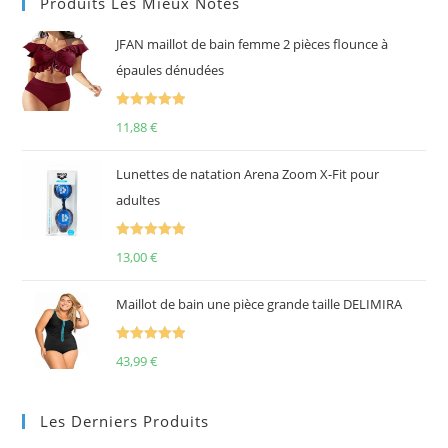
Produits Les Mieux Notés
JFAN maillot de bain femme 2 pièces flounce à
épaules dénudées
Note
5.00
11,88
€
sur 5
Lunettes de natation Arena Zoom X-Fit pour
adultes
Note
5.00
13,00
€
sur 5
Maillot de bain une pièce grande taille DELIMIRA
Note
5.00
43,99
€
sur 5
Les Derniers Produits