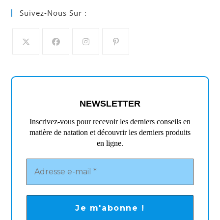
Suivez-Nous Sur :
S’ouvre
S’ouvre
S’ouvre
S’ouvre
dans
dans
dans
dans
un
un
un
un
nouvel
nouvel
nouvel
nouvel
NEWSLETTER
onglet
onglet
onglet
onglet
Inscrivez-vous pour recevoir les derniers conseils en
matière de natation et découvrir les derniers produits
en ligne.