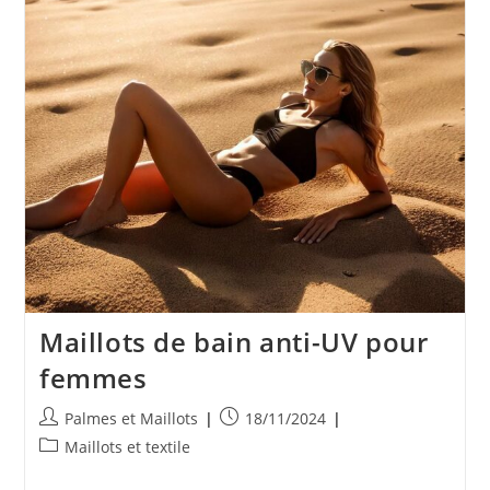
Maillots de bain anti-UV pour
femmes
Auteur/autrice
Publication
Palmes et Maillots
18/11/2024
de
publiée :
Post
Maillots et textile
la
category:
publication :