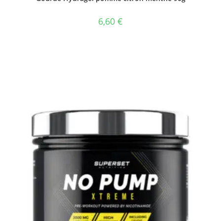
6,60
€