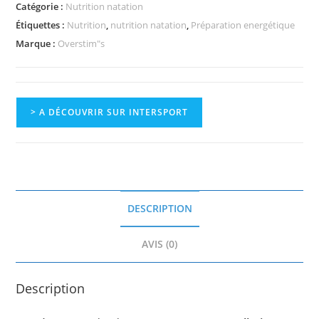
Catégorie :
Nutrition natation
Étiquettes :
Nutrition
,
nutrition natation
,
Préparation energétique
Marque :
Overstim"s
> A DÉCOUVRIR SUR INTERSPORT
DESCRIPTION
AVIS (0)
Description