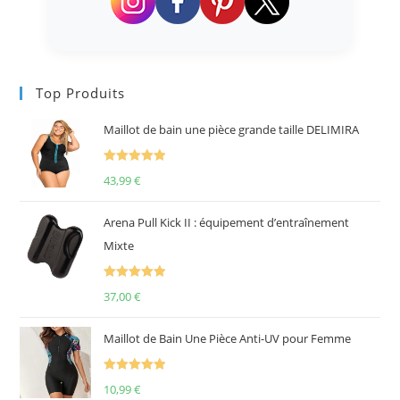
Top Produits
Maillot de bain une pièce grande taille DELIMIRA
Note
5.00
43,99
€
sur 5
Arena Pull Kick II : équipement d’entraînement
Mixte
Note
5.00
37,00
€
sur 5
Maillot de Bain Une Pièce Anti-UV pour Femme
Note
5.00
10,99
€
sur 5