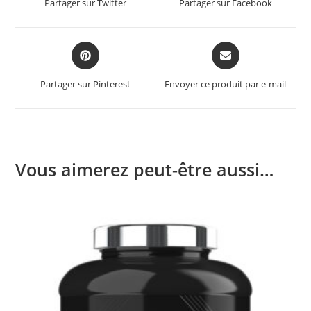
Partager sur Twitter
Partager sur Facebook
new
new
window
window
Opens
Opens
in
in
a
a
Partager sur Pinterest
Envoyer ce produit par e-mail
new
new
window
window
Vous aimerez peut-être aussi…