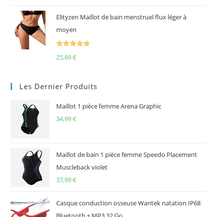
Elityzen Maillot de bain menstruel flux léger à
moyen
Note
5.00
25,89
€
sur 5
Les Dernier Produits
Maillot 1 pièce femme Arena Graphic
34,99
€
Maillot de bain 1 pièce femme Speedo Placement
Muscleback violet
37,99
€
Casque conduction osseuse Wantek natation IP68
Bluetooth + MP3 32 Go