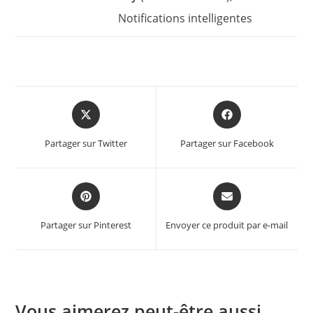
Notifications intelligentes
Opens
Opens
in
in
a
a
Partager sur Twitter
Partager sur Facebook
new
new
window
window
Opens
Opens
in
in
a
a
Partager sur Pinterest
Envoyer ce produit par e-mail
new
new
window
window
Vous aimerez peut-être aussi…