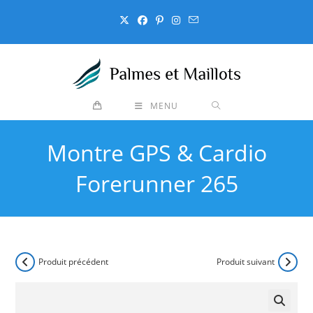
Skip
to
content
MENU
Montre GPS & Cardio
Forerunner 265
Produit précédent
Produit suivant