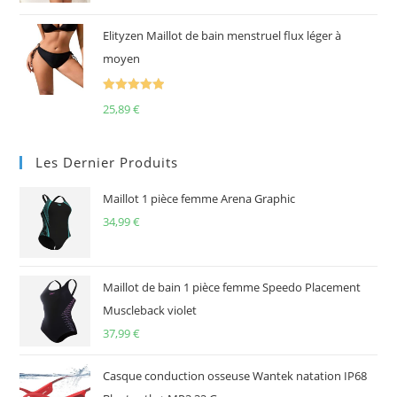
sur 5
Elityzen Maillot de bain menstruel flux léger à
moyen
Note
5.00
25,89
€
sur 5
Les Dernier Produits
Maillot 1 pièce femme Arena Graphic
34,99
€
Maillot de bain 1 pièce femme Speedo Placement
Muscleback violet
37,99
€
Casque conduction osseuse Wantek natation IP68