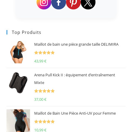
Top Produits
Maillot de bain une pièce grande taille DELIMIRA
Note
5.00
43,99
€
sur 5
Arena Pull Kick II : équipement d’entraînement
Mixte
Note
5.00
37,00
€
sur 5
Maillot de Bain Une Pièce Anti-UV pour Femme
Note
5.00
10,99
€