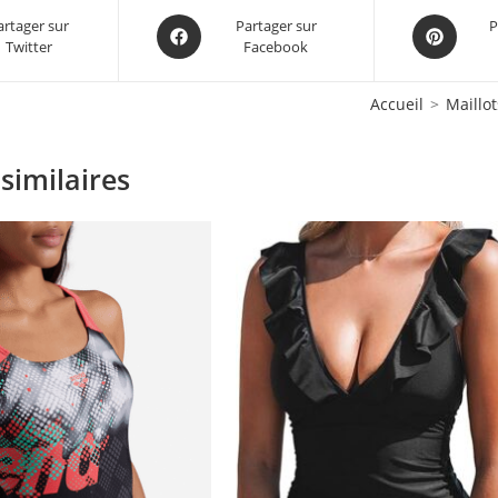
Opens
Opens
artager sur
Partager sur
P
Twitter
Facebook
in
in
a
a
new
new
Accueil
>
Maillo
window
window
similaires