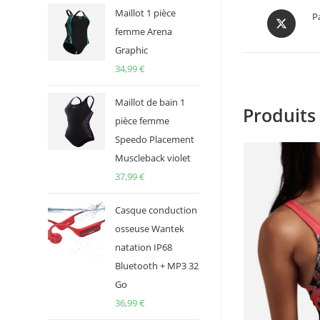
Maillot 1 pièce
Opens
P
in
femme Arena
a
Graphic
new
34,99
€
window
Maillot de bain 1
Produits 
pièce femme
Speedo Placement
Muscleback violet
37,99
€
Casque conduction
osseuse Wantek
natation IP68
Bluetooth + MP3 32
Go
36,99
€