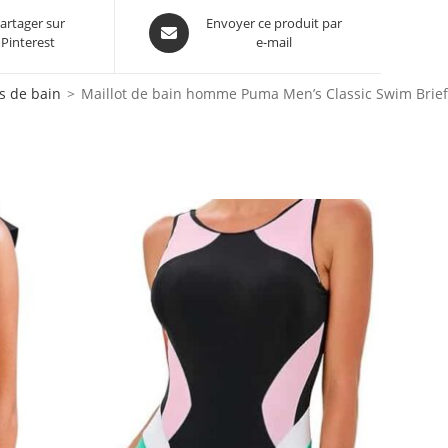
Opens
artager sur
Envoyer ce produit par
Pinterest
e-mail
in
a
new
ts de bain
>
Maillot de bain homme Puma Men’s Classic Swim Brief
window