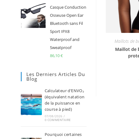
Casque Conduction
Osseuse Open Ear
Bluetooth sans Fil
Sport IPX8
Waterproof and
Maillots de b
Sweatproof
Maillot de 
86,10
€
prot
Les Derniers Articles Du
Blog
Calculateur d’ENVO₂
(équivalent natation
de la puissance en
course à pied)
07/08/2026
/
0 COMMENTAIRE
Pourquoi certaines