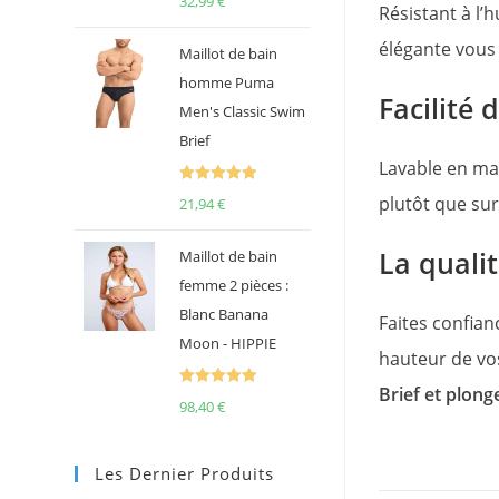
32,99
€
Résistant à l’
sur 5
élégante vous 
Maillot de bain
homme Puma
Facilité 
Men's Classic Swim
Brief
Lavable en mac
Note
5.00
plutôt que sur
21,94
€
sur 5
La quali
Maillot de bain
femme 2 pièces :
Blanc Banana
Faites confia
Moon - HIPPIE
hauteur de vo
Brief et plong
Note
5.00
98,40
€
sur 5
Les Dernier Produits