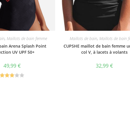
ain
,
Maillots de bain femme
Maillots de bain
,
Maillots de bain
bain Arena Splash Point
CUPSHE maillot de bain femme u
ection UV UPF 50+
col V, à lacets à volants
49,99
€
32,99
€
Note
3.00
sur 5