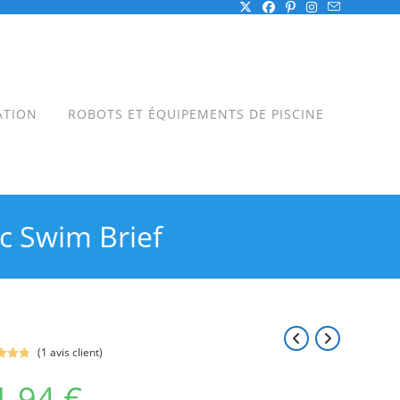
ATION
ROBOTS ET ÉQUIPEMENTS DE PISCINE
c Swim Brief
(
1
avis client)
.00
1,94
€
5