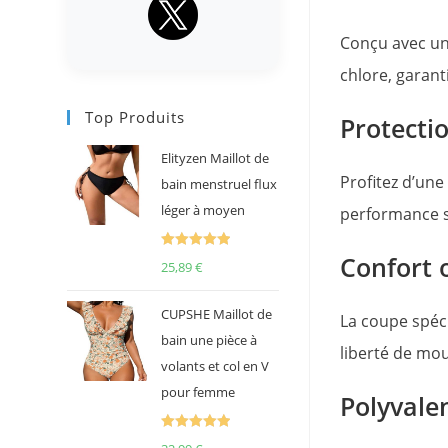
Conçu avec un
chlore, garan
Top Produits
Protecti
Elityzen Maillot de
Profitez d’un
bain menstruel flux
léger à moyen
performance s
Confort 
Note
5.00
25,89
€
sur 5
CUPSHE Maillot de
La coupe spéc
bain une pièce à
liberté de mou
volants et col en V
pour femme
Polyvale
Note
5.00