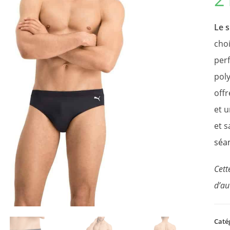
basé
notati
client
Le s
choi
per
poly
offr
et 
et s
séa
Cett
d’au
Caté