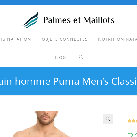
TS NATATION
OBJETS CONNECTÉS
NUTRITION NAT
TOGGLE
BLOG
WEBSITE
bain homme Puma Men’s Classi
SEARCH
Noté
1
5
2
sur 