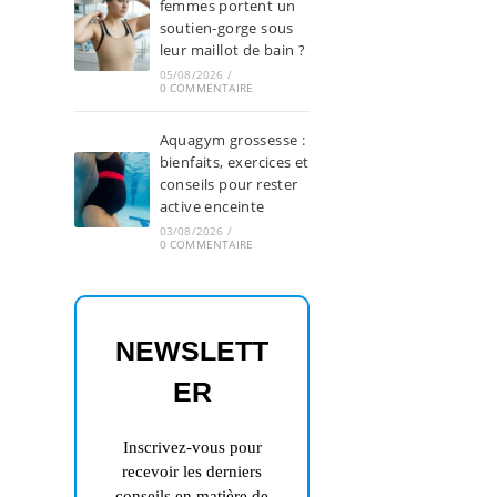
femmes portent un
soutien-gorge sous
leur maillot de bain ?
05/08/2026
/
0 COMMENTAIRE
Aquagym grossesse :
bienfaits, exercices et
conseils pour rester
active enceinte
03/08/2026
/
0 COMMENTAIRE
NEWSLETT
ER
Inscrivez-vous pour
recevoir les derniers
conseils en matière de