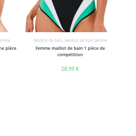
 femme
Maillots de bain
,
Maillots de bain femme
ne pièce
Femme maillot de bain 1 pièce de
compétition
28,99
€