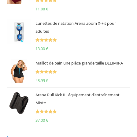
Note
5.00
11,88
€
sur 5
Lunettes de natation Arena Zoom X-Fit pour
adultes
Note
5.00
13,00
€
sur 5
Maillot de bain une pièce grande taille DELIMIRA
Note
5.00
43,99
€
sur 5
Arena Pull Kick II : équipement d’entraînement
Mixte
Note
5.00
37,00
€
sur 5