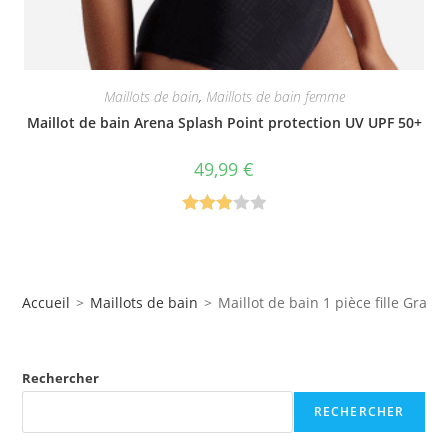
Maillots de bain
,
Maillots de bain femme
Maillot de bain Arena Splash Point protection UV UPF 50+
49,99
€
Note
3.00
sur 5
Accueil
>
Maillots de bain
>
Maillot de bain 1 pièce fille Graphi
Rechercher
RECHERCHER