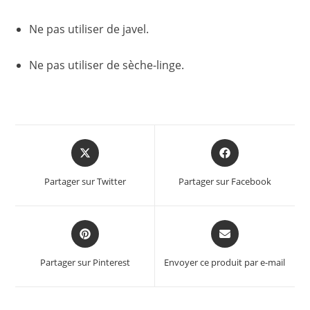
Ne pas utiliser de javel.
Ne pas utiliser de sèche-linge.
Opens
Opens
in
in
a
a
Partager sur Twitter
Partager sur Facebook
new
new
window
window
Opens
Opens
in
in
a
a
Partager sur Pinterest
Envoyer ce produit par e-mail
new
new
window
window