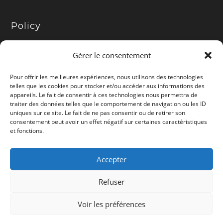
Policy
Présentation
Gérer le consentement
Politique d’affiliation
Pour offrir les meilleures expériences, nous utilisons des technologies
telles que les cookies pour stocker et/ou accéder aux informations des
appareils. Le fait de consentir à ces technologies nous permettra de
Mentions légales
traiter des données telles que le comportement de navigation ou les ID
uniques sur ce site. Le fait de ne pas consentir ou de retirer son
Politique de cookies (UE)
consentement peut avoir un effet négatif sur certaines caractéristiques
et fonctions.
Politique de confidentialité
Accepter
Contact
Refuser
Le site contient des liens rémunérés par
Voir les préférences
Amazon et d'autres marques.