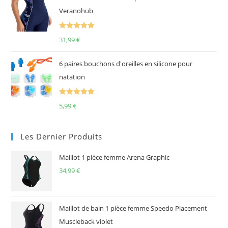
Veranohub
Note
5.00
31,99
€
sur 5
6 paires bouchons d'oreilles en silicone pour
natation
Note
5.00
5,99
€
sur 5
Les Dernier Produits
Maillot 1 pièce femme Arena Graphic
34,99
€
Maillot de bain 1 pièce femme Speedo Placement
Muscleback violet