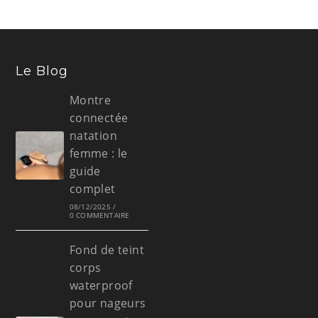
Le Blog
Montre
connectée
natation
femme : le
guide
complet
08/12/2025
/
0 COMMENTAIRE
Fond de teint
corps
waterproof
pour nageurs