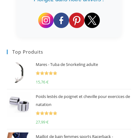
Top Produits
Mares - Tuba de Snorkeling adulte
Note
5.00
15,76
€
sur 5
Poids lestés de poignet et cheville pour exercices de
natation
Note
5.00
27,99
€
sur 5
Maillot de bain femmes sports Racerback -