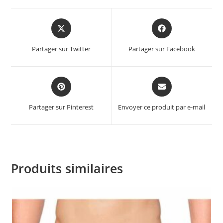
Opens
Opens
in
in
a
a
Partager sur Twitter
Partager sur Facebook
new
new
window
window
Opens
Opens
in
in
a
a
Partager sur Pinterest
Envoyer ce produit par e-mail
new
new
window
window
Produits similaires