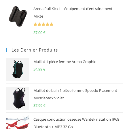
Arena Pull Kick II : équipement d’entraînement
Mixte
Note
5.00
37,00
€
sur 5
Les Dernier Produits
Maillot 1 pièce femme Arena Graphic
34,99
€
Maillot de bain 1 pièce femme Speedo Placement
Muscleback violet
37,99
€
Casque conduction osseuse Wantek natation IP68
Bluetooth + MP3 32 Go