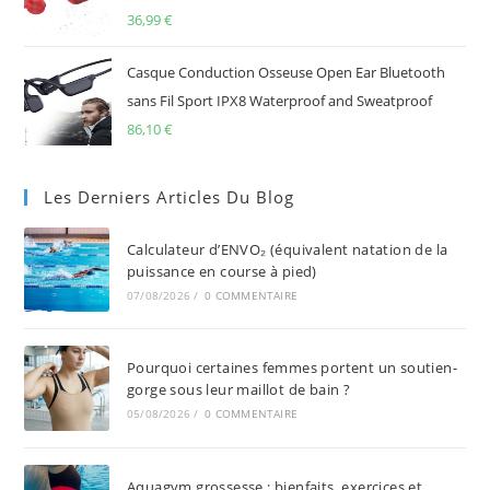
36,99
€
Casque Conduction Osseuse Open Ear Bluetooth
sans Fil Sport IPX8 Waterproof and Sweatproof
86,10
€
Les Derniers Articles Du Blog
Calculateur d’ENVO₂ (équivalent natation de la
puissance en course à pied)
07/08/2026
/
0 COMMENTAIRE
Pourquoi certaines femmes portent un soutien-
gorge sous leur maillot de bain ?
05/08/2026
/
0 COMMENTAIRE
Aquagym grossesse : bienfaits, exercices et