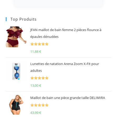
Top Produits
JFAN maillot de bain femme 2 pièces flounce à
épaules dénudées
Note
5.00
11,88
€
sur 5
Lunettes de natation Arena Zoom X-Fit pour
adultes
Note
5.00
13,00
€
sur 5
Maillot de bain une pièce grande taille DELIMIRA
Note
5.00
43,99
€
sur 5