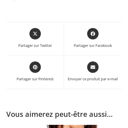
Opens
Opens
in
in
a
a
Partager sur Twitter
Partager sur Facebook
new
new
window
window
Opens
Opens
in
in
a
a
Partager sur Pinterest
Envoyer ce produit par e-mail
new
new
window
window
Vous aimerez peut-être aussi…