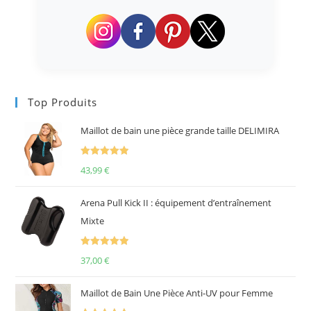
Top Produits
Maillot de bain une pièce grande taille DELIMIRA
Note
5.00
43,99
€
sur 5
Arena Pull Kick II : équipement d’entraînement
Mixte
Note
5.00
37,00
€
sur 5
Maillot de Bain Une Pièce Anti-UV pour Femme