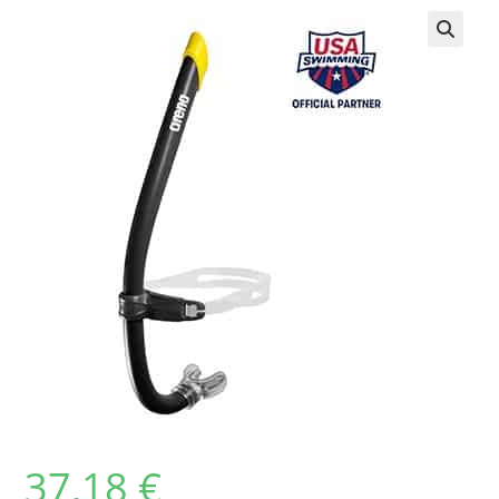
37,18
€