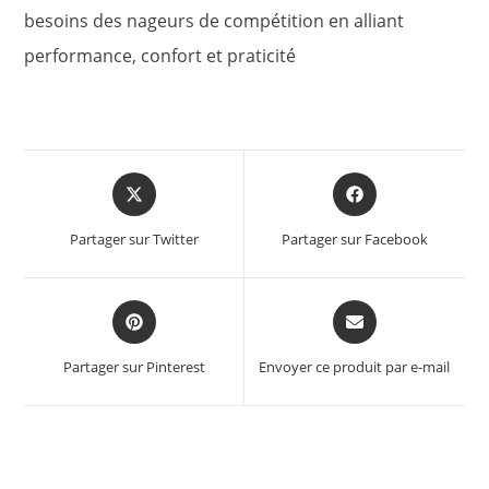
besoins des nageurs de compétition en alliant
performance, confort et praticité
Opens
Opens
in
in
a
a
Partager sur Twitter
Partager sur Facebook
new
new
window
window
Opens
Opens
in
in
a
a
Partager sur Pinterest
Envoyer ce produit par e-mail
new
new
window
window