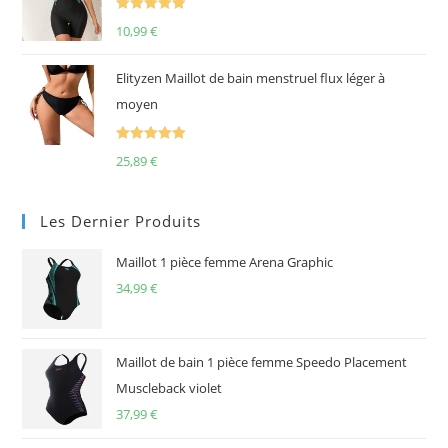
Note
5.00
10,99
€
sur 5
Elityzen Maillot de bain menstruel flux léger à
moyen
Note
5.00
25,89
€
sur 5
Les Dernier Produits
Maillot 1 pièce femme Arena Graphic
34,99
€
Maillot de bain 1 pièce femme Speedo Placement
Muscleback violet
37,99
€