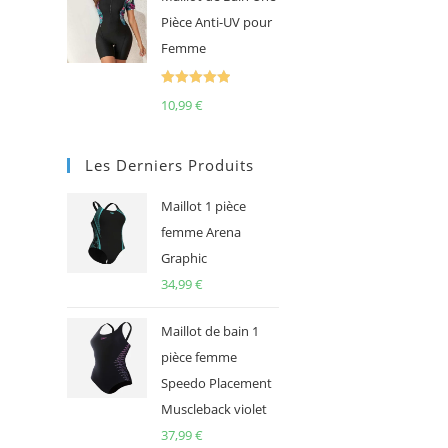
Pièce Anti-UV pour
Femme
Note
5.00
10,99
€
sur 5
Les Derniers Produits
Maillot 1 pièce
femme Arena
Graphic
34,99
€
Maillot de bain 1
pièce femme
Speedo Placement
Muscleback violet
37,99
€