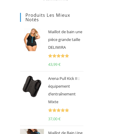
Produits Les Mieux
Notés
Maillot de bain une
pièce grande taille
DELIMIRA
Note
5.00
43,99
€
sur 5
Arena Pull Kick II :
équipement
d’entraînement
Mixte
Note
5.00
37,00
€
sur 5
Maillot de Bain Une