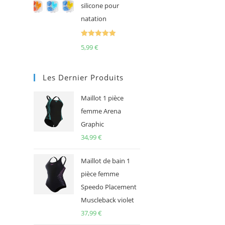
silicone pour
natation
Note
5.00
5,99
€
sur 5
Les Dernier Produits
Maillot 1 pièce
femme Arena
Graphic
34,99
€
Maillot de bain 1
pièce femme
Speedo Placement
Muscleback violet
37,99
€