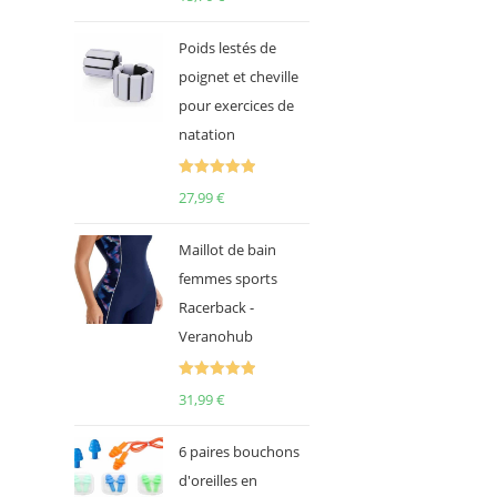
sur 5
Poids lestés de
poignet et cheville
pour exercices de
natation
Note
5.00
27,99
€
sur 5
Maillot de bain
femmes sports
Racerback -
Veranohub
Note
5.00
31,99
€
sur 5
6 paires bouchons
d'oreilles en