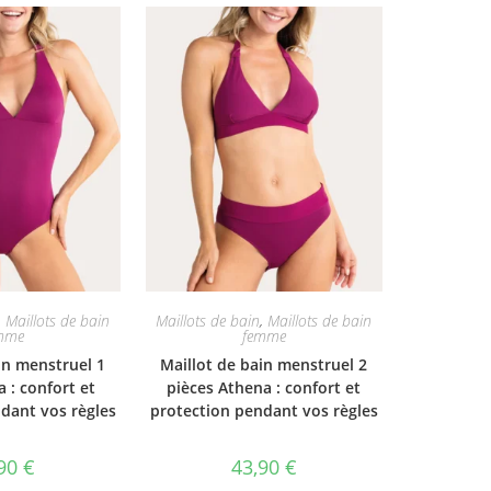
,
Maillots de bain
Maillots de bain
,
Maillots de bain
mme
femme
in menstruel 1
Maillot de bain menstruel 2
 : confort et
pièces Athena : confort et
dant vos règles
protection pendant vos règles
,90
€
43,90
€