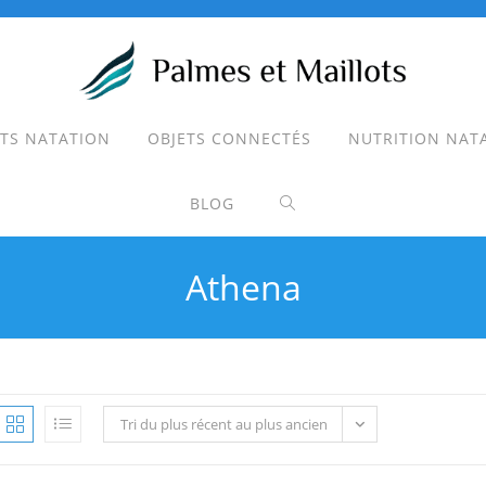
TS NATATION
OBJETS CONNECTÉS
NUTRITION NAT
TOGGLE
BLOG
WEBSITE
Athena
SEARCH
Tri du plus récent au plus ancien