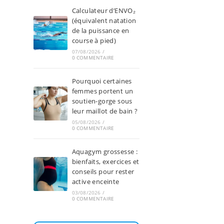
Calculateur d’ENVO₂
(équivalent natation
de la puissance en
course à pied)
07/08/2026
/
0 COMMENTAIRE
Pourquoi certaines
femmes portent un
soutien-gorge sous
leur maillot de bain ?
05/08/2026
/
0 COMMENTAIRE
Aquagym grossesse :
bienfaits, exercices et
conseils pour rester
active enceinte
03/08/2026
/
0 COMMENTAIRE