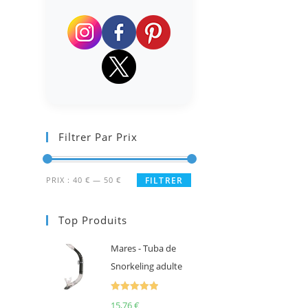
Filtrer Par Prix
Prix
Prix
PRIX :
40 €
—
50 €
FILTRER
min
max
Top Produits
Mares - Tuba de
Snorkeling adulte
Note
5.00
15,76
€