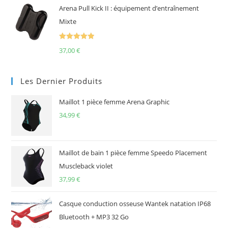
Arena Pull Kick II : équipement d’entraînement
Mixte
Note
5.00
37,00
€
sur 5
Les Dernier Produits
Maillot 1 pièce femme Arena Graphic
34,99
€
Maillot de bain 1 pièce femme Speedo Placement
Muscleback violet
37,99
€
Casque conduction osseuse Wantek natation IP68
Bluetooth + MP3 32 Go