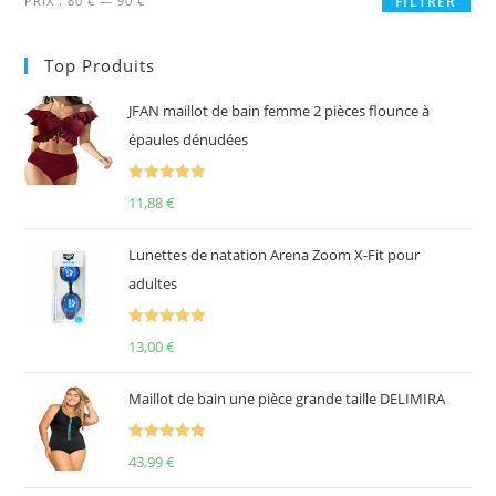
PRIX :
80 €
—
90 €
FILTRER
min
max
Top Produits
JFAN maillot de bain femme 2 pièces flounce à
épaules dénudées
Note
5.00
11,88
€
sur 5
Lunettes de natation Arena Zoom X-Fit pour
adultes
Note
5.00
13,00
€
sur 5
Maillot de bain une pièce grande taille DELIMIRA
Note
5.00
43,99
€
sur 5