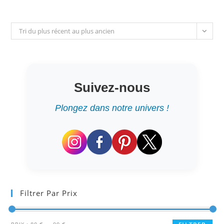
Tri du plus récent au plus ancien
Suivez-nous
Plongez dans notre univers !
Filtrer Par Prix
Prix
Prix