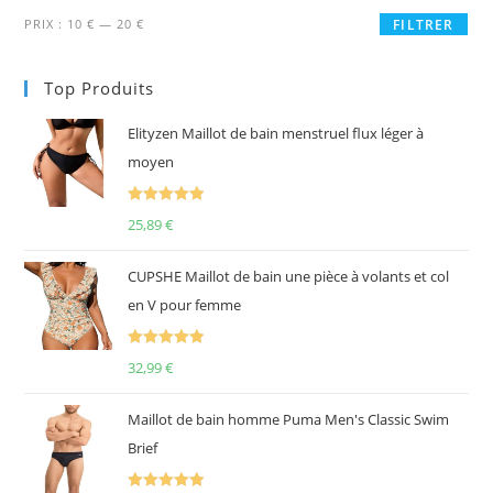
Prix
Prix
PRIX :
10 €
—
20 €
FILTRER
min
max
Top Produits
Elityzen Maillot de bain menstruel flux léger à
moyen
Note
5.00
25,89
€
sur 5
CUPSHE Maillot de bain une pièce à volants et col
en V pour femme
Note
5.00
32,99
€
sur 5
Maillot de bain homme Puma Men's Classic Swim
Brief