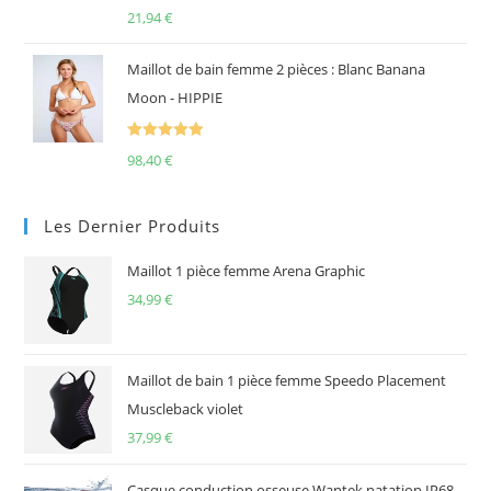
Note
5.00
21,94
€
sur 5
Maillot de bain femme 2 pièces : Blanc Banana
Moon - HIPPIE
Note
5.00
98,40
€
sur 5
Les Dernier Produits
Maillot 1 pièce femme Arena Graphic
34,99
€
Maillot de bain 1 pièce femme Speedo Placement
Muscleback violet
37,99
€
Casque conduction osseuse Wantek natation IP68