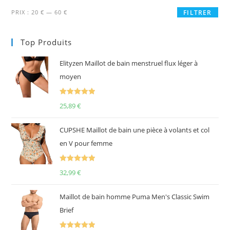
Prix
Prix
PRIX :
20 €
—
60 €
FILTRER
min
max
Top Produits
Elityzen Maillot de bain menstruel flux léger à
moyen
Note
5.00
25,89
€
sur 5
CUPSHE Maillot de bain une pièce à volants et col
en V pour femme
Note
5.00
32,99
€
sur 5
Maillot de bain homme Puma Men's Classic Swim
Brief