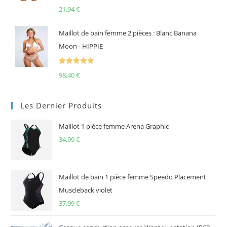
Note
5.00
21,94
€
sur 5
Maillot de bain femme 2 pièces : Blanc Banana
Moon - HIPPIE
Note
5.00
98,40
€
sur 5
Les Dernier Produits
Maillot 1 pièce femme Arena Graphic
34,99
€
Maillot de bain 1 pièce femme Speedo Placement
Muscleback violet
37,99
€