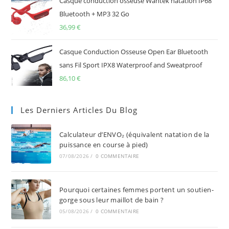
Casque conduction osseuse Wantek natation IP68
Bluetooth + MP3 32 Go
36,99
€
Casque Conduction Osseuse Open Ear Bluetooth
sans Fil Sport IPX8 Waterproof and Sweatproof
86,10
€
Les Derniers Articles Du Blog
Calculateur d’ENVO₂ (équivalent natation de la
puissance en course à pied)
07/08/2026
/
0 COMMENTAIRE
Pourquoi certaines femmes portent un soutien-
gorge sous leur maillot de bain ?
05/08/2026
/
0 COMMENTAIRE