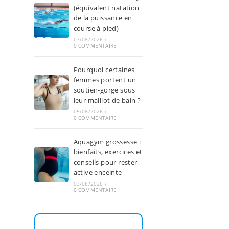
(équivalent natation
de la puissance en
course à pied)
07/08/2026
/
0 COMMENTAIRE
Pourquoi certaines
femmes portent un
soutien-gorge sous
leur maillot de bain ?
05/08/2026
/
0 COMMENTAIRE
Aquagym grossesse :
bienfaits, exercices et
conseils pour rester
active enceinte
03/08/2026
/
0 COMMENTAIRE