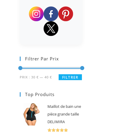
Filtrer Par Prix
Prix
Prix
PRIX :
30 €
—
40 €
FILTRER
min
max
Top Produits
Maillot de bain une
pièce grande taille
DELIMIRA