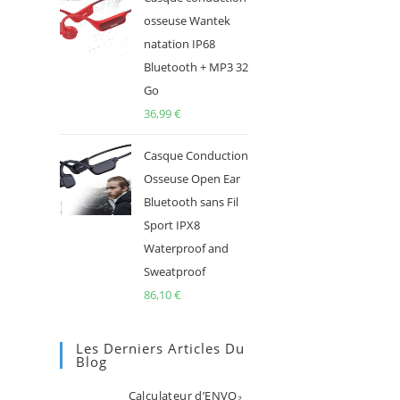
osseuse Wantek
natation IP68
Bluetooth + MP3 32
Go
36,99
€
Casque Conduction
Osseuse Open Ear
Bluetooth sans Fil
Sport IPX8
Waterproof and
Sweatproof
86,10
€
Les Derniers Articles Du
Blog
Calculateur d’ENVO₂