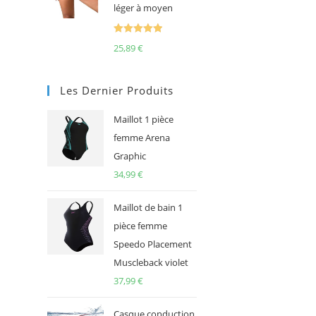
léger à moyen
Note
5.00
25,89
€
sur 5
Les Dernier Produits
Maillot 1 pièce
femme Arena
Graphic
34,99
€
Maillot de bain 1
pièce femme
Speedo Placement
Muscleback violet
37,99
€
Casque conduction