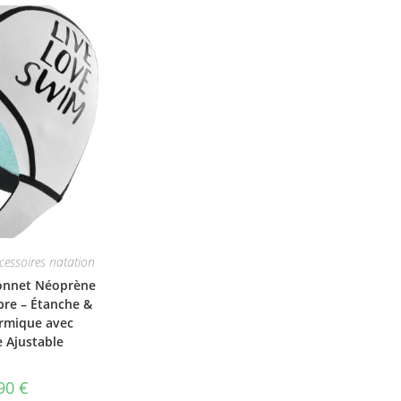
cessoires natation
nnet Néoprène
bre – Étanche &
ermique avec
 Ajustable
,90
€