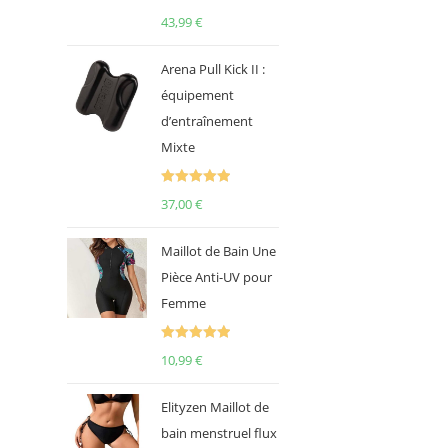
Note
5.00
43,99
€
sur 5
Arena Pull Kick II :
équipement
d’entraînement
Mixte
Note
5.00
37,00
€
sur 5
Maillot de Bain Une
Pièce Anti-UV pour
Femme
Note
5.00
10,99
€
sur 5
Elityzen Maillot de
bain menstruel flux