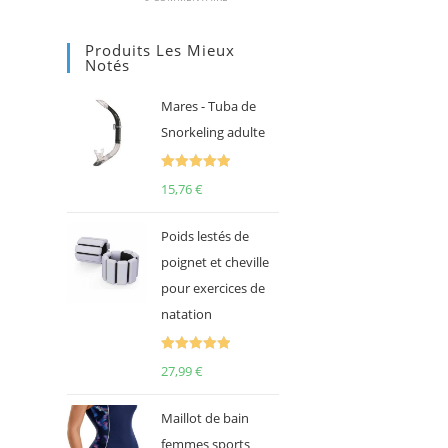
Produits Les Mieux
Notés
Mares - Tuba de
Snorkeling adulte
Note
5.00
15,76
€
sur 5
Poids lestés de
poignet et cheville
pour exercices de
natation
Note
5.00
27,99
€
sur 5
Maillot de bain
femmes sports