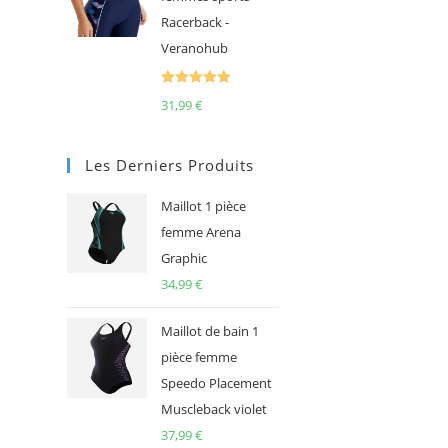
Racerback -
Veranohub
Note
5.00
31,99
€
sur 5
Les Derniers Produits
Maillot 1 pièce
femme Arena
Graphic
34,99
€
Maillot de bain 1
pièce femme
Speedo Placement
Muscleback violet
37,99
€