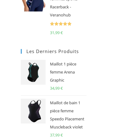
Racerback -
Veranohub
Note
5.00
31,99
€
sur 5
Les Derniers Produits
Maillot 1 pièce
femme Arena
Graphic
34,99
€
Maillot de bain 1
pièce femme
Speedo Placement
Muscleback violet
37,99
€