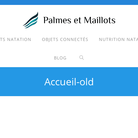
TS NATATION
OBJETS CONNECTÉS
NUTRITION NAT
TOGGLE
BLOG
WEBSITE
Accueil-old
SEARCH