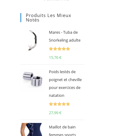
Produits Les Mieux
Notés
Mares - Tuba de
Snorkeling adulte
Note
5.00
15,76
€
sur 5
Poids lestés de
poignet et cheville
pour exercices de
natation
Note
5.00
27,99
€
sur 5
Maillot de bain
femmes sports