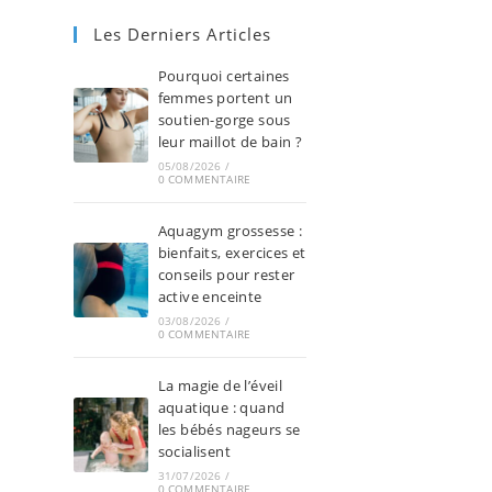
Les Derniers Articles
Pourquoi certaines
femmes portent un
soutien-gorge sous
leur maillot de bain ?
05/08/2026
/
0 COMMENTAIRE
Aquagym grossesse :
bienfaits, exercices et
conseils pour rester
active enceinte
03/08/2026
/
0 COMMENTAIRE
La magie de l’éveil
aquatique : quand
les bébés nageurs se
socialisent
31/07/2026
/
0 COMMENTAIRE